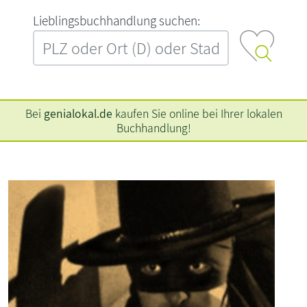
L‍i‍e‍b‍l‍i‍n‍g‍s‍b‍u‍c‍h‍h‍a‍n‍d‍l‍u‍n‍g‍ ‍s‍u‍c‍h‍e‍n‍:‍
Bei
genialokal.de
kaufen Sie online bei Ihrer lokalen
Buchhandlung!