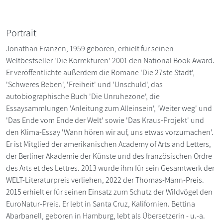
Portrait
Jonathan Franzen, 1959 geboren, erhielt für seinen
Weltbestseller 'Die Korrekturen' 2001 den National Book Award.
Er veröffentlichte außerdem die Romane 'Die 27ste Stadt',
'Schweres Beben', 'Freiheit' und 'Unschuld', das
autobiographische Buch 'Die Unruhezone', die
Essaysammlungen 'Anleitung zum Alleinsein', 'Weiter weg' und
'Das Ende vom Ende der Welt' sowie 'Das Kraus-Projekt' und
den Klima-Essay 'Wann hören wir auf, uns etwas vorzumachen'.
Er ist Mitglied der amerikanischen Academy of Arts and Letters,
der Berliner Akademie der Künste und des französischen Ordre
des Arts et des Lettres. 2013 wurde ihm für sein Gesamtwerk der
WELT-Literaturpreis verliehen, 2022 der Thomas-Mann-Preis.
2015 erhielt er für seinen Einsatz zum Schutz der Wildvögel den
EuroNatur-Preis. Er lebt in Santa Cruz, Kalifornien. Bettina
Abarbanell, geboren in Hamburg, lebt als Übersetzerin - u.-a.