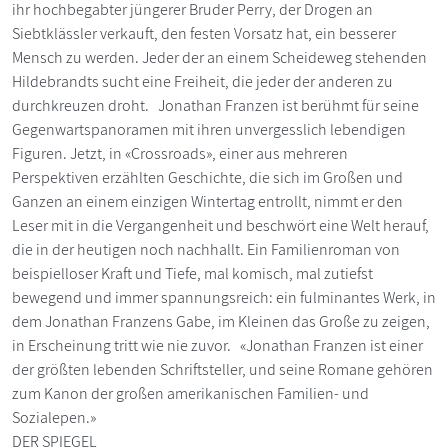
ihr hochbegabter jüngerer Bruder Perry, der Drogen an
Siebtklässler verkauft, den festen Vorsatz hat, ein besserer
Mensch zu werden. Jeder der an einem Scheideweg stehenden
Hildebrandts sucht eine Freiheit, die jeder der anderen zu
durchkreuzen droht. Jonathan Franzen ist berühmt für seine
Gegenwartspanoramen mit ihren unvergesslich lebendigen
Figuren. Jetzt, in «Crossroads», einer aus mehreren
Perspektiven erzählten Geschichte, die sich im Großen und
Ganzen an einem einzigen Wintertag entrollt, nimmt er den
Leser mit in die Vergangenheit und beschwört eine Welt herauf,
die in der heutigen noch nachhallt. Ein Familienroman von
beispielloser Kraft und Tiefe, mal komisch, mal zutiefst
bewegend und immer spannungsreich: ein fulminantes Werk, in
dem Jonathan Franzens Gabe, im Kleinen das Große zu zeigen,
in Erscheinung tritt wie nie zuvor. «Jonathan Franzen ist einer
der größten lebenden Schriftsteller, und seine Romane gehören
zum Kanon der großen amerikanischen Familien- und
Sozialepen.»
DER SPIEGEL