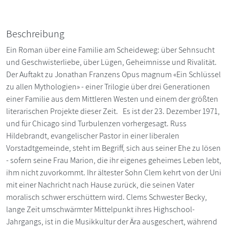
Beschreibung
Ein Roman über eine Familie am Scheideweg: über Sehnsucht
und Geschwisterliebe, über Lügen, Geheimnisse und Rivalität.
Der Auftakt zu Jonathan Franzens Opus magnum «Ein Schlüssel
zu allen Mythologien» - einer Trilogie über drei Generationen
einer Familie aus dem Mittleren Westen und einem der größten
literarischen Projekte dieser Zeit. Es ist der 23. Dezember 1971,
und für Chicago sind Turbulenzen vorhergesagt. Russ
Hildebrandt, evangelischer Pastor in einer liberalen
Vorstadtgemeinde, steht im Begriff, sich aus seiner Ehe zu lösen
- sofern seine Frau Marion, die ihr eigenes geheimes Leben lebt,
ihm nicht zuvorkommt. Ihr ältester Sohn Clem kehrt von der Uni
mit einer Nachricht nach Hause zurück, die seinen Vater
moralisch schwer erschüttern wird. Clems Schwester Becky,
lange Zeit umschwärmter Mittelpunkt ihres Highschool-
Jahrgangs, ist in die Musikkultur der Ära ausgeschert, während