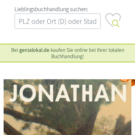
L‍i‍e‍b‍l‍i‍n‍g‍s‍b‍u‍c‍h‍h‍a‍n‍d‍l‍u‍n‍g‍ ‍s‍u‍c‍h‍e‍n‍:‍
Bei
genialokal.de
kaufen Sie online bei Ihrer lokalen
Buchhandlung!