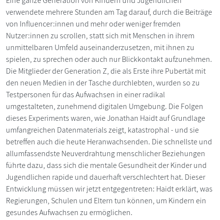
Eine ganze Generation von Kindern und Jugendlichen
verwendete mehrere Stunden am Tag darauf, durch die Beiträge
von Influencer:innen und mehr oder weniger fremden
Nutzer:innen zu scrollen, statt sich mit Menschen in ihrem
unmittelbaren Umfeld auseinanderzusetzen, mit ihnen zu
spielen, zu sprechen oder auch nur Blickkontakt aufzunehmen.
Die Mitglieder der Generation Z, die als Erste ihre Pubertät mit
den neuen Medien in der Tasche durchlebten, wurden so zu
Testpersonen für das Aufwachsen in einer radikal
umgestalteten, zunehmend digitalen Umgebung. Die Folgen
dieses Experiments waren, wie Jonathan Haidt auf Grundlage
umfangreichen Datenmaterials zeigt, katastrophal - und sie
betreffen auch die heute Heranwachsenden. Die schnellste und
allumfassendste Neuverdrahtung menschlicher Beziehungen
führte dazu, dass sich die mentale Gesundheit der Kinder und
Jugendlichen rapide und dauerhaft verschlechtert hat. Dieser
Entwicklung müssen wir jetzt entgegentreten: Haidt erklärt, was
Regierungen, Schulen und Eltern tun können, um Kindern ein
gesundes Aufwachsen zu ermöglichen.