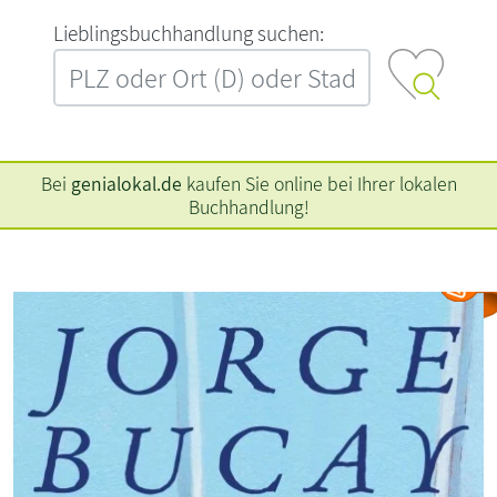
L‍i‍e‍b‍l‍i‍n‍g‍s‍b‍u‍c‍h‍h‍a‍n‍d‍l‍u‍n‍g‍ ‍s‍u‍c‍h‍e‍n‍:‍
Bei
genialokal.de
kaufen Sie online bei Ihrer lokalen
Buchhandlung!