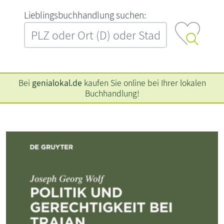
L‍i‍e‍b‍l‍i‍n‍g‍s‍b‍u‍c‍h‍h‍a‍n‍d‍l‍u‍n‍g‍ ‍s‍u‍c‍h‍e‍n‍:‍
Bei
genialokal.de
kaufen Sie online bei Ihrer lokalen
Buchhandlung!