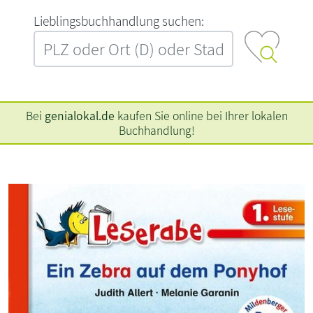
L‍i‍e‍b‍l‍i‍n‍g‍s‍b‍u‍c‍h‍h‍a‍n‍d‍l‍u‍n‍g‍ ‍s‍u‍c‍h‍e‍n‍:‍
Bei
genialokal.de
kaufen Sie online bei Ihrer lokalen
Buchhandlung!