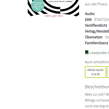
aus der Praxis
Audio
EAN
9783732
Veröffentlicht
Verlag/Herstel
Übersetzer
Vo
Familienlizenz
Leseprobe ö
Auch erhältlich
eBook (epub)
€
14,99
Beschreibu
Alles zu viel?
Alltags schauk
sind ständig e