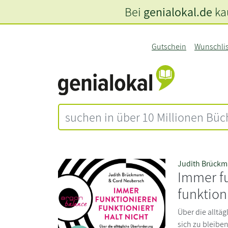
Bei
genialokal.de
kau
Gutschein
Wunschli
Judith Brück
Immer f
funktioni
Über die alltä
sich zu bleibe