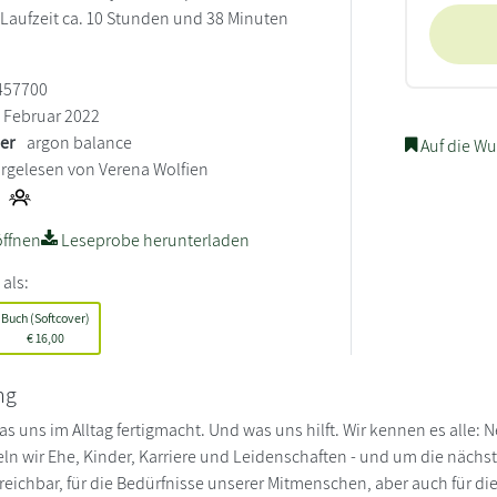
. Laufzeit ca. 10 Stunden und 38 Minuten
457700
Februar 2022
ler
argon balance
Auf die Wu
rgelesen von Verena Wolfien
ffnen
Leseprobe herunterladen
 als:
Buch (Softcover)
€
16,00
ng
 Was uns im Alltag fertigmacht. Und was uns hilft. Wir kennen es all
eln wir Ehe, Kinder, Karriere und Leidenschaften - und um die nächst
rreichbar, für die Bedürfnisse unserer Mitmenschen, aber auch für d