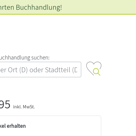
hrten
Buchhandlung!
‍u‍c‍h‍h‍a‍n‍d‍l‍u‍n‍g‍ ‍s‍u‍c‍h‍e‍n‍:‍
,95
inkl. MwSt.
kel erhalten