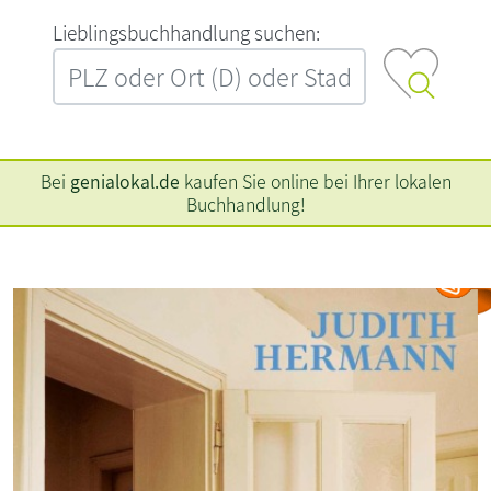
L‍i‍e‍b‍l‍i‍n‍g‍s‍b‍u‍c‍h‍h‍a‍n‍d‍l‍u‍n‍g‍ ‍s‍u‍c‍h‍e‍n‍:‍
Bei
genialokal.de
kaufen Sie online bei Ihrer lokalen
Buchhandlung!