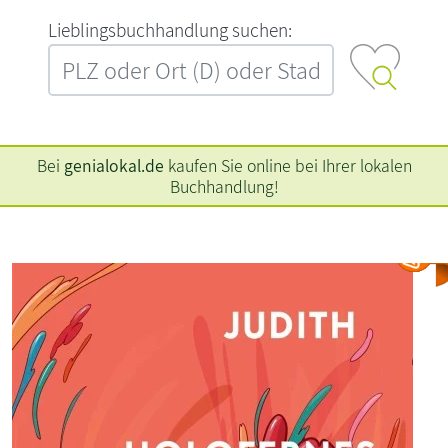
L‍i‍e‍b‍l‍i‍n‍g‍s‍b‍u‍c‍h‍h‍a‍n‍d‍l‍u‍n‍g‍ ‍s‍u‍c‍h‍e‍n‍:‍
Bei
genialokal.de
kaufen Sie online bei Ihrer lokalen
Buchhandlung!