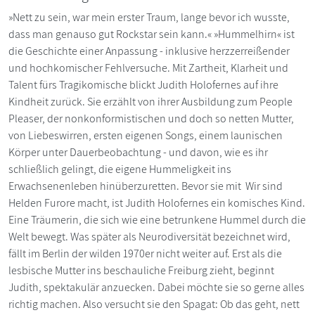
»Nett zu sein, war mein erster Traum, lange bevor ich wusste,
dass man genauso gut Rockstar sein kann.« »Hummelhirn« ist
die Geschichte einer Anpassung - inklusive herzzerreißender
und hochkomischer Fehlversuche. Mit Zartheit, Klarheit und
Talent fürs Tragikomische blickt Judith Holofernes auf ihre
Kindheit zurück. Sie erzählt von ihrer Ausbildung zum People
Pleaser, der nonkonformistischen und doch so netten Mutter,
von Liebeswirren, ersten eigenen Songs, einem launischen
Körper unter Dauerbeobachtung - und davon, wie es ihr
schließlich gelingt, die eigene Hummeligkeit ins
Erwachsenenleben hinüberzuretten. Bevor sie mit Wir sind
Helden Furore macht, ist Judith Holofernes ein komisches Kind.
Eine Träumerin, die sich wie eine betrunkene Hummel durch die
Welt bewegt. Was später als Neurodiversität bezeichnet wird,
fällt im Berlin der wilden 1970er nicht weiter auf. Erst als die
lesbische Mutter ins beschauliche Freiburg zieht, beginnt
Judith, spektakulär anzuecken. Dabei möchte sie so gerne alles
richtig machen. Also versucht sie den Spagat: Ob das geht, nett