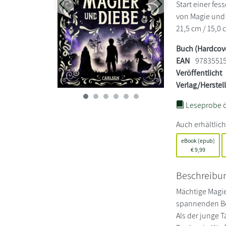
Start einer fes
Zurück
Weiter
von Magie und 
21,5 cm / 15,0 
Buch (Hardcov
EAN
9783551
Veröffentlicht
Verlag/Herstel
Leseprobe ö
Auch erhältlich
eBook (epub)
€
9,99
Beschreibu
Mächtige Magie
spannenden Bes
Als der junge 