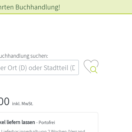
hrten
Buchhandlung!
‍u‍c‍h‍h‍a‍n‍d‍l‍u‍n‍g‍ ‍s‍u‍c‍h‍e‍n‍:‍
,00
inkl. MwSt.
kel liefern lassen
- Portofrei
Lieferbar innerhalb von 2 Wochen
(Versand