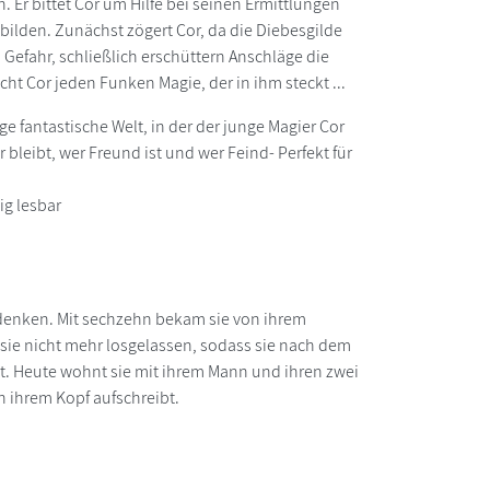
 Er bittet Cor um Hilfe bei seinen Ermittlungen
ilden. Zunächst zögert Cor, da die Diebesgilde
 Gefahr, schließlich erschüttern Anschläge die
cht Cor jeden Funken Magie, der in ihm steckt ...
ge fantastische Welt, in der der junge Magier Cor
bleibt, wer Freund ist und wer Feind- Perfekt für
ig lesbar
udenken. Mit sechzehn bekam sie von ihrem
sie nicht mehr losgelassen, sodass sie nach dem
at. Heute wohnt sie mit ihrem Mann und ihren zwei
n ihrem Kopf aufschreibt.