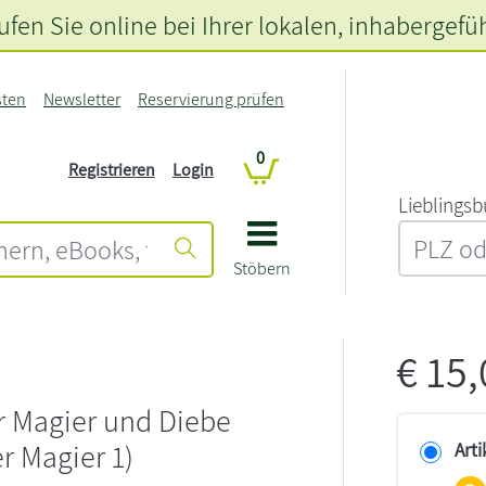
fen Sie online bei Ihrer lokalen
, inhabergefü
sten
Newsletter
Reservierung prüfen
0
Registrieren
Login
L‍i‍e‍b‍l‍i‍n‍g‍s‍b
Stöbern
€
15
r Magier und Diebe
er Magier 1)
Arti