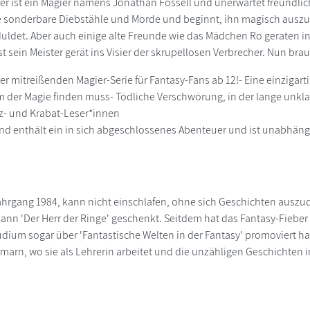
er ist ein Magier namens Jonathan Fossell und unerwartet freundlich.
 sonderbare Diebstähle und Morde und beginnt, ihn magisch auszub
 duldet. Aber auch einige alte Freunde wie das Mädchen Ro geraten in
t sein Meister gerät ins Visier der skrupellosen Verbrecher. Nun brau
der mitreißenden Magier-Serie für Fantasy-Fans ab 12!- Eine einzigarti
 der Magie finden muss- Tödliche Verschwörung, in der lange unklar 
z- und Krabat-Leser*innen
and enthält ein in sich abgeschlossenes Abenteuer und ist unabhäng
ahrgang 1984, kann nicht einschlafen, ohne sich Geschichten ausz
nn 'Der Herr der Ringe' geschenkt. Seitdem hat das Fantasy-Fieber 
dium sogar über 'Fantastische Welten in der Fantasy' promoviert h
rmarn, wo sie als Lehrerin arbeitet und die unzähligen Geschichten i