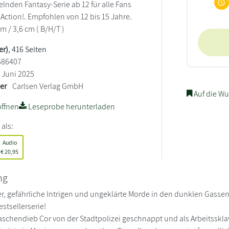
selnden Fantasy-Serie ab 12 für alle Fans
Action!. Empfohlen von 12 bis 15 Jahre.
cm / 3,6 cm ( B/H/T )
er)
, 416 Seiten
586407
Juni 2025
ler
Carlsen Verlag GmbH
Auf die Wu
ffnen
Leseprobe herunterladen
 als:
Audio
€
20,95
ng
r, gefährliche Intrigen und ungeklärte Morde in den dunklen Gassen
tsellerserie!
Taschendieb Cor von der Stadtpolizei geschnappt und als Arbeitssklav