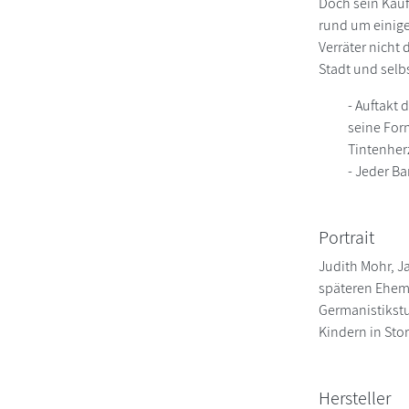
Doch sein Käuf
rund um einige
Verräter nicht
Stadt und selbs
- Auftakt 
seine Form
Tintenher
- Jeder B
Portrait
Judith Mohr, J
späteren Ehema
Germanistikstu
Kindern in Sto
Hersteller