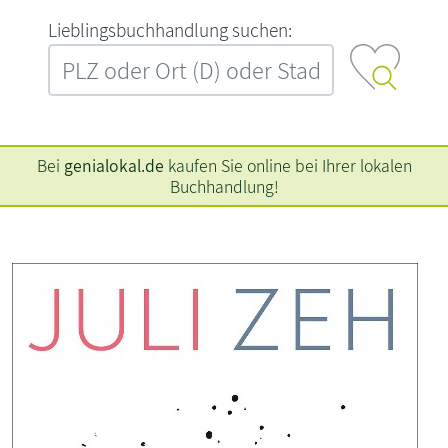
L‍i‍e‍b‍l‍i‍n‍g‍s‍b‍u‍c‍h‍h‍a‍n‍d‍l‍u‍n‍g‍ ‍s‍u‍c‍h‍e‍n‍:‍
Bei
genialokal.de
kaufen Sie online bei Ihrer lokalen
Buchhandlung!