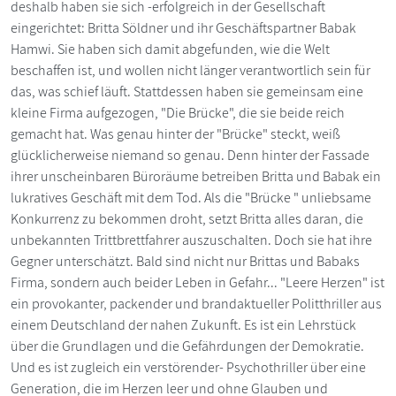
deshalb haben sie sich -erfolgreich in der Gesellschaft
eingerichtet: Britta Söldner und ihr Geschäftspartner Babak
Hamwi. Sie haben sich damit abgefunden, wie die Welt
beschaffen ist, und wollen nicht länger verantwortlich sein für
das, was schief läuft. Stattdessen haben sie gemeinsam eine
kleine Firma aufgezogen, "Die Brücke", die sie beide reich
gemacht hat. Was genau hinter der "Brücke" steckt, weiß
glücklicherweise niemand so genau. Denn hinter der Fassade
ihrer unscheinbaren Büroräume betreiben Britta und Babak ein
lukratives Geschäft mit dem Tod. Als die "Brücke " unliebsame
Konkurrenz zu bekommen droht, setzt Britta alles daran, die
unbekannten Trittbrettfahrer auszuschalten. Doch sie hat ihre
Gegner unterschätzt. Bald sind nicht nur Brittas und Babaks
Firma, sondern auch beider Leben in Gefahr... "Leere Herzen" ist
ein provokanter, packender und brandaktueller Politthriller aus
einem Deutschland der nahen Zukunft. Es ist ein Lehrstück
über die Grundlagen und die Gefährdungen der Demokratie.
Und es ist zugleich ein verstörender- Psychothriller über eine
Generation, die im Herzen leer und ohne Glauben und