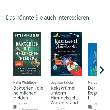
Das könnte Sie auch interessieren
Peter Wohlleben
Dagmar Falcke
Marcus Pfister
Bakterien - die
Kekskrümel
Der
heimlichen
unterm
Regenboge
Helden
Himmelszelt.
h
Wie entstand...
Buch
Buch
Buch
(Hardcover)
(Hardcove