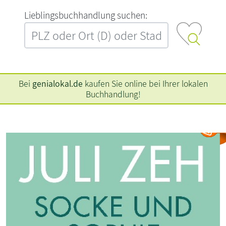
L‍i‍e‍b‍l‍i‍n‍g‍s‍b‍u‍c‍h‍h‍a‍n‍d‍l‍u‍n‍g‍ ‍s‍u‍c‍h‍e‍n‍:‍
Bei
genialokal.de
kaufen Sie online bei Ihrer lokalen
Buchhandlung!