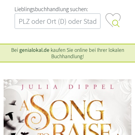
L‍i‍e‍b‍l‍i‍n‍g‍s‍b‍u‍c‍h‍h‍a‍n‍d‍l‍u‍n‍g‍ ‍s‍u‍c‍h‍e‍n‍:‍
Bei
genialokal.de
kaufen Sie online bei Ihrer lokalen
Buchhandlung!