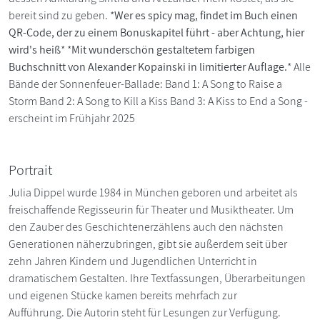
bereit sind zu geben. *
Wer es spicy mag, findet im Buch einen
QR-Code, der zu einem Bonuskapitel führt - aber Achtung, hier
wird's heiß
* *
Mit wunderschön gestaltetem farbigen
Buchschnitt von Alexander Kopainski in limitierter Auflage.
* Alle
Bände der Sonnenfeuer-Ballade: Band 1: A Song to Raise a
Storm Band 2: A Song to Kill a Kiss Band 3: A Kiss to End a Song -
erscheint im Frühjahr 2025
Portrait
Julia Dippel wurde 1984 in München geboren und arbeitet als
freischaffende Regisseurin für Theater und Musiktheater. Um
den Zauber des Geschichtenerzählens auch den nächsten
Generationen näherzubringen, gibt sie außerdem seit über
zehn Jahren Kindern und Jugendlichen Unterricht in
dramatischem Gestalten. Ihre Textfassungen, Überarbeitungen
und eigenen Stücke kamen bereits mehrfach zur
Aufführung. Die Autorin steht für Lesungen zur Verfügung.