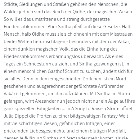
Städte, Siedlungen und Straßen gehören den Menschen, die
Wälder jedoch sind das Reich der Qidhe, der magischen Wesen.
So will es das umstrittene und streng durchgesetzte
Friedensabkommen. Aber Sintha pfeift auf diese Gesetze. Halb
Mensch, halb Qidhe muss sie sich ohnehin mit dem Misstrauen
beider Welten herumschlagen - besonders mit dem der Vakàr,
einem dunklen magischen Volk, das die Einhaltung des
Friedensabkommens erbarmungslos überwacht. Als eines
Tages ein Schneesturm aufzieht und Sintha gezwungen ist, in
einem menschlichen Gasthof Schutz zu suchen, ändert sich für
sie alles. Denn in dem eingeschneiten Dörfchen ist ein Mord
geschehen und ausgerechnet der gefürchtete Anführer der
Vakàr ist gekommen, um ihn aufzuklären. Mit Sintha im Sturm
gefangen, wirft Arezander nun jedoch nicht nur ein Auge auf ihre
ganz speziellen Fähigkeiten ... In A Song to Raise a Storm öffnet
Julia Dippel die Pforten zu einer bildgewaltigen Fantasy-Welt
mit vielschichtigen Wesen, gefährlichen Intrigen, einer
prickelnden Liebesgeschichte und einem blutigen Mordfall,
dessen Aufklärung Sintha und Arezander mehr kostet, als sie