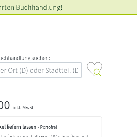
hrten
Buchhandlung!
‍u‍c‍h‍h‍a‍n‍d‍l‍u‍n‍g‍ ‍s‍u‍c‍h‍e‍n‍:‍
,00
inkl. MwSt.
kel liefern lassen
- Portofrei
Lieferbar innerhalb von 2 Wochen
(Versand