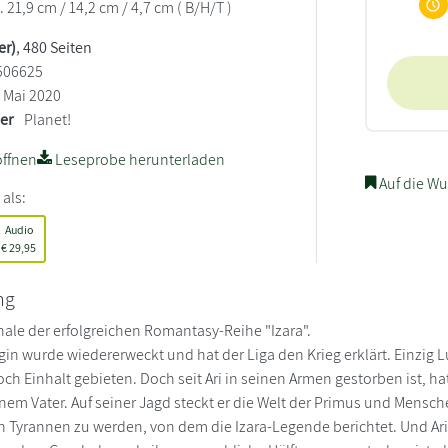
21,9 cm / 14,2 cm / 4,7 cm ( B/H/T )
er)
, 480 Seiten
506625
Mai 2020
ler
Planet!
ffnen
Leseprobe herunterladen
Auf die Wu
 als:
Audio
€
29,95
ng
nale der erfolgreichen Romantasy-Reihe "Izara".
in wurde wiedererweckt und hat der Liga den Krieg erklärt. Einzig L
ch Einhalt gebieten. Doch seit Ari in seinen Armen gestorben ist, ha
inem Vater. Auf seiner Jagd steckt er die Welt der Primus und Mensc
n Tyrannen zu werden, von dem die Izara-Legende berichtet. Und Ari .