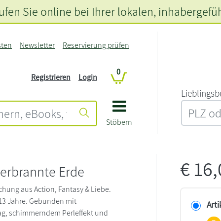
fen Sie online bei Ihrer lokalen
, inhabergefü
sten
Newsletter
Reservierung prüfen
0
Registrieren
Login
L‍i‍e‍b‍l‍i‍n‍g‍s‍b
Stöbern
€
16
 Verbrannte Erde
chung aus Action, Fantasy & Liebe.
13 Jahre. Gebunden mit
Arti
g, schimmerndem Perleffekt und