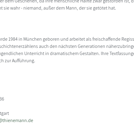
er dem Geschehen, da ihre menschliche Hälfte zwar gestorben ist, do
sie wahr - niemand, außer dem Mann, der sie getötet hat.
urde 1984 in München geboren und arbeitet als freischaffende Regis
schichtenerzählens auch den nächsten Generationen näherzubringen
gendlichen Unterricht in dramatischem Gestalten. Ihre Textfassu
ch zur Aufführung.
36
tgart
e@thienemann.de