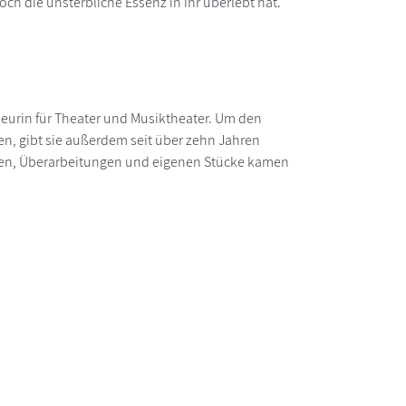
ch die unsterbliche Essenz in ihr überlebt hat.
seurin für Theater und Musiktheater. Um den
, gibt sie außerdem seit über zehn Jahren
ngen, Überarbeitungen und eigenen Stücke kamen