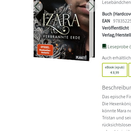
Lesebändchen. 
Zurück
Weiter
Buch (Hardcov
EAN
9783522
Veröffentlicht
Verlag/Herstel
Leseprobe ö
Auch erhältlich
eBook (epub)
€
8,99
Beschreibu
Das epische Fi
Die Hexenkönig
könnte Mara no
Tristan und se
rücksichtslose