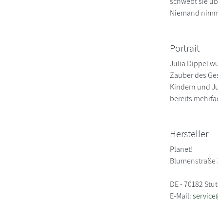
schwebt sie üb
Niemand nimmt 
Portrait
Julia Dippel w
Zauber des Ge
Kindern und Ju
bereits mehrfa
Hersteller
Planet!
Blumenstraße 
DE - 70182 Stut
E-Mail:
servic