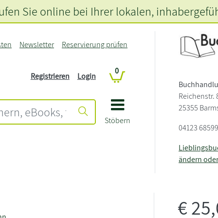
fen Sie online bei Ihrer lokalen
, inhabergefü
sten
Newsletter
Reservierung prüfen
0
Registrieren
Login
Buchhandlu
Reichenstr. 
25355 Barm
Stöbern
04123 6859
Lieblingsb
ändern ode
€
25
nn