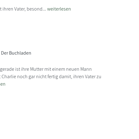
t ihren Vater, besond...
weiterlesen
- Der Buchladen
n gerade ist ihre Mutter mit einem neuen Mann
rlie noch gar nicht fertig damit, ihren Vater zu
sen