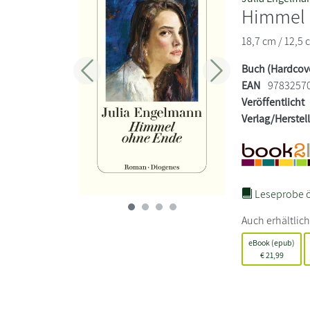
Himmel 
18,7 cm / 12,5 
Buch (Hardcov
Zurück
Weiter
EAN
9783257
Veröffentlicht
Verlag/Herstel
Leseprobe ö
Auch erhältlich
eBook (epub)
€
21,99