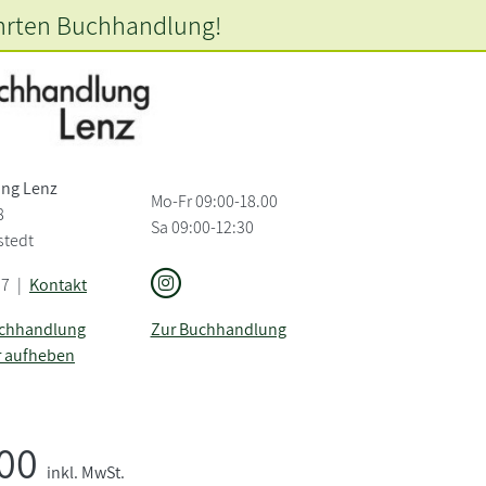
hrten
Buchhandlung!
ng Lenz
Mo-Fr 09:00-18.00
8
Sa 09:00-12:30
stedt
97
|
Kontakt
uchhandlung
Zur Buchhandlung
r aufheben
,00
inkl. MwSt.