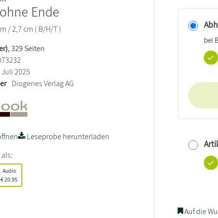
ohne Ende
Abho
cm / 2,7 cm ( B/H/T )
bei 
er)
, 329 Seiten
073232
Juli 2025
ler
Diogenes Verlag AG
ffnen
Leseprobe herunterladen
Arti
 als:
Audio
€
20,95
Auf die Wu