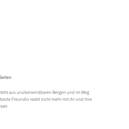
Seiten
esteht aus unüberwindbaren Bergen und im Weg
 beste Freundin redet nicht mehr mit ihr und ihre
esen