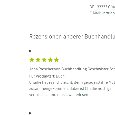
DE - 33333 Güt
E-Mail:
vertrie
Rezensionen anderer Buchhandl
Jana Prescher von Buchhandlung Geschwister-Sch
Für Produktart:
Buch
Charlie hat es nicht leicht, denn gerade ist ihre 
zusammengekommen, dabei ist Charlie noch gar nic
vermissen - und mus...
weiterlesen