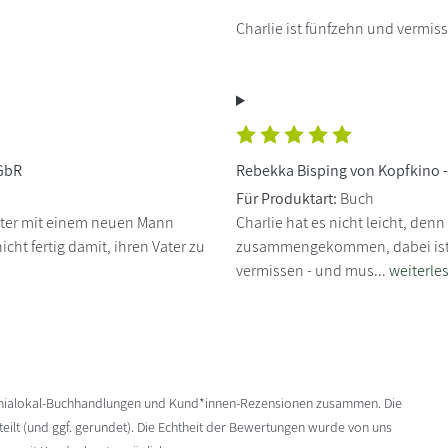
Charlie ist fünfzehn und vermiss
 GbR
Rebekka Bisping von Kopfkino 
Für Produktart:
Buch
Mutter mit einem neuen Mann
Charlie hat es nicht leicht, den
ht fertig damit, ihren Vater zu
zusammengekommen, dabei ist Cha
vermissen - und mus...
weiterle
enialokal-Buchhandlungen und Kund*innen-Rezensionen zusammen. Die
ilt (und ggf. gerundet). Die Echtheit der Bewertungen wurde von uns