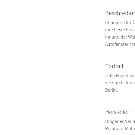
Beschreibu
Charlie ist fün
ihre beste Fre
ihr und der We
Autofenster ma
Portrait
Julia Engelman
sie durch ihren
Berlin.
Hersteller
Diogenes Verl
Reinhard-Mohn