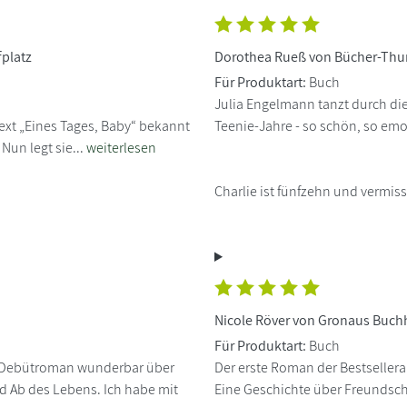
platz
Dorothea Rueß von Bücher-Thu
Für Produktart:
Buch
Julia Engelmann tanzt durch die
ext „Eines Tages, Baby“ bekannt
Teenie-Jahre - so schön, so emot
Nun legt sie...
weiterlesen
Charlie ist fünfzehn und vermisst
Nicole Röver von Gronaus Buc
Für Produktart:
Buch
m Debütroman wunderbar über
Der erste Roman der Bestseller
 Ab des Lebens. Ich habe mit
Eine Geschichte über Freundscha