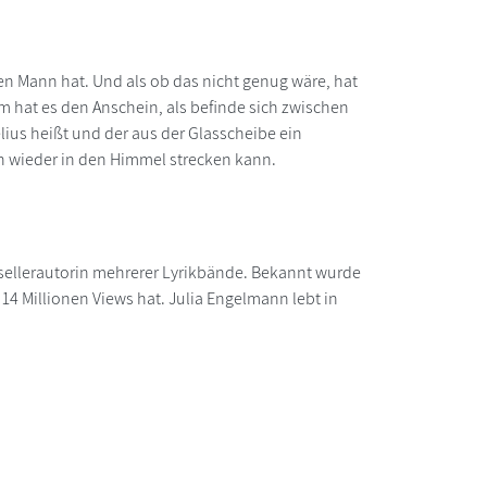
nen Mann hat. Und als ob das nicht genug wäre, hat
em hat es den Anschein, als befinde sich zwischen
ius heißt und der aus der Glasscheibe ein
h wieder in den Himmel strecken kann.
tsellerautorin mehrerer Lyrikbände. Bekannt wurde
 14 Millionen Views hat. Julia Engelmann lebt in