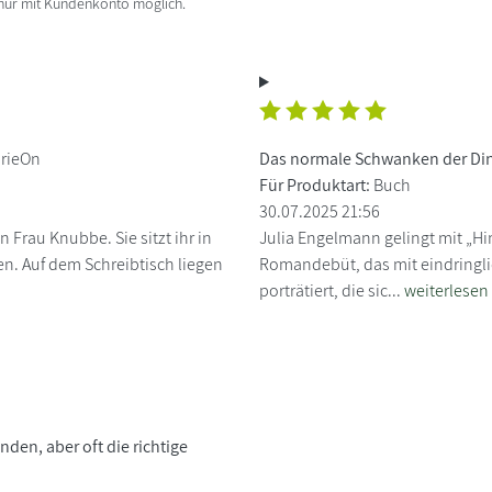
 nur mit Kundenkonto möglich.
rieOn
Das normale Schwanken der Di
Für Produktart:
Buch
30.07.2025 21:56
 Frau Knubbe. Sie sitzt ihr in
Julia Engelmann gelingt mit „H
n. Auf dem Schreibtisch liegen
Romandebüt, das mit eindringli
porträtiert, die sic...
weiterlesen
unden, aber oft die richtige