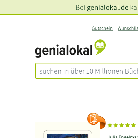
Bei
genialokal.de
kau
Gutschein
Wunschli
Julia Engelma