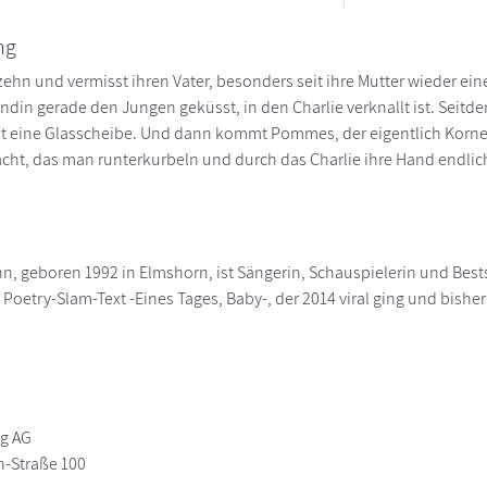
ng
fzehn und vermisst ihren Vater, besonders seit ihre Mutter wieder ei
undin gerade den Jungen geküsst, in den Charlie verknallt ist. Seitd
lt eine Glasscheibe. Und dann kommt Pommes, der eigentlich Kornel
cht, das man runterkurbeln und durch das Charlie ihre Hand endlic
n, geboren 1992 in Elmshorn, ist Sängerin, Schauspielerin und Bes
 Poetry-Slam-Text -Eines Tages, Baby-, der 2014 viral ging und bisher
ag AG
-Straße 100