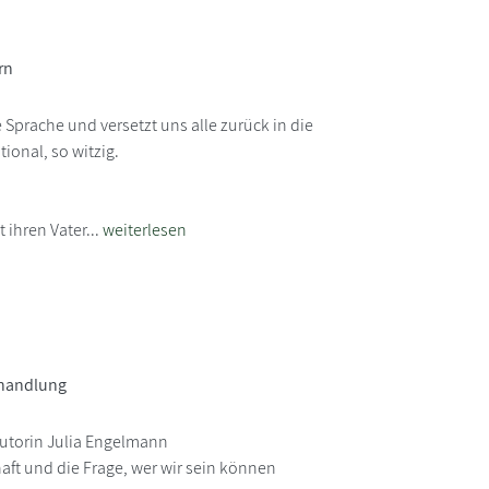
rn
 Sprache und versetzt uns alle zurück in die
ional, so witzig.
 ihren Vater...
weiterlesen
hhandlung
autorin Julia Engelmann
ft und die Frage, wer wir sein können