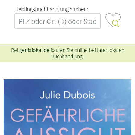
L‍i‍e‍b‍l‍i‍n‍g‍s‍b‍u‍c‍h‍h‍a‍n‍d‍l‍u‍n‍g‍ ‍s‍u‍c‍h‍e‍n‍:‍
Bei
genialokal.de
kaufen Sie online bei Ihrer lokalen
Buchhandlung!