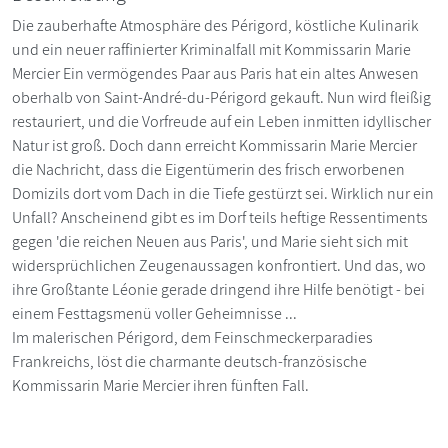
Die zauberhafte Atmosphäre des Périgord, köstliche Kulinarik
und ein neuer raffinierter Kriminalfall mit Kommissarin Marie
Mercier Ein vermögendes Paar aus Paris hat ein altes Anwesen
oberhalb von Saint-André-du-Périgord gekauft. Nun wird fleißig
restauriert, und die Vorfreude auf ein Leben inmitten idyllischer
Natur ist groß. Doch dann erreicht Kommissarin Marie Mercier
die Nachricht, dass die Eigentümerin des frisch erworbenen
Domizils dort vom Dach in die Tiefe gestürzt sei. Wirklich nur ein
Unfall? Anscheinend gibt es im Dorf teils heftige Ressentiments
gegen 'die reichen Neuen aus Paris', und Marie sieht sich mit
widersprüchlichen Zeugenaussagen konfrontiert. Und das, wo
ihre Großtante Léonie gerade dringend ihre Hilfe benötigt - bei
einem Festtagsmenü voller Geheimnisse ...
Im malerischen Périgord, dem Feinschmeckerparadies
Frankreichs, löst die charmante deutsch-französische
Kommissarin Marie Mercier ihren fünften Fall.