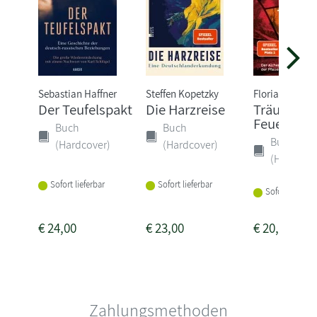
Sebastian Haffner
Steffen Kopetzky
Florian Illies
Der Teufelspakt
Die Harzreise
Träume au
Feuer
Buch
Buch
Buch
(Hardcover)
(Hardcover)
(Hardcove
Sofort lieferbar
Sofort lieferbar
Sofort lieferba
€
24,00
€
23,00
€
20,00
Zahlungsmethoden