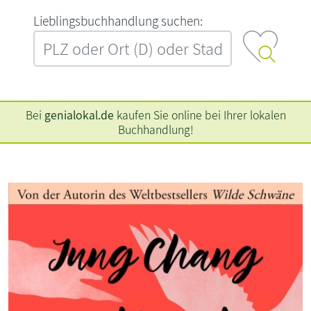
L‍i‍e‍b‍l‍i‍n‍g‍s‍b‍u‍c‍h‍h‍a‍n‍d‍l‍u‍n‍g‍ ‍s‍u‍c‍h‍e‍n‍:‍
Bei
genialokal.de
kaufen Sie online bei Ihrer lokalen
Buchhandlung!