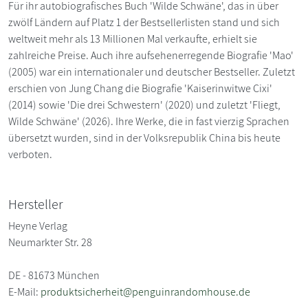
Für ihr autobiografisches Buch 'Wilde Schwäne', das in über
zwölf Ländern auf Platz 1 der Bestsellerlisten stand und sich
weltweit mehr als 13 Millionen Mal verkaufte, erhielt sie
zahlreiche Preise. Auch ihre aufsehenerregende Biografie 'Mao'
(2005) war ein internationaler und deutscher Bestseller. Zuletzt
erschien von Jung Chang die Biografie 'Kaiserinwitwe Cixi'
(2014) sowie 'Die drei Schwestern' (2020) und zuletzt 'Fliegt,
Wilde Schwäne' (2026). Ihre Werke, die in fast vierzig Sprachen
übersetzt wurden, sind in der Volksrepublik China bis heute
verboten.
Hersteller
Heyne Verlag
Neumarkter Str. 28
DE - 81673 München
E-Mail:
produktsicherheit@penguinrandomhouse.de