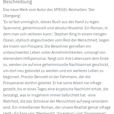
Beschreibung
Das neue Werk vom Autor des SPIEGEL-Bestsellers 'Der
Übergang'.
'Es ist fast unmöglich, dieses Buch aus der Hand zu legen.
Spannend, geheimnisvoll und absolut fesselnd. Ein Roman, in
dem man sich verlieren kann.' Stephen King In einem riesigen
Ozean, idyllisch abgeschieden vom Rest der Menschheit, liegen
die Inseln von Prospera. Die Bewohner genießen ein
unbeschwertes Leben voller Annehmlichkeiten, umsorgt von
dienendem Hilfspersonal. Neigt sich ihre Lebenszeit dem Ende
zu, werden sie auf eine geheimnisvolle Nachbarinsel geschickt,
um dort neu gebootet zu werden und ein weiteres Leben zu
beginnen. Proctor Bennett ist der Fährmann, der die
Prosperaner dorthin geleitet. Er hat seine Arbeit nie infrage
gestellt, bis er eines Tages eine kryptische Nachricht erhält, die
bestätigt, was er insgeheim immer befürchtet hat - eine
Wahrheit, die das Schicksal der Menschheit auf ewig verändern
wird. Ein mitreißender Roman, der unsere Realität genial infrage
stellt - für Fans von 'Westworld', 'Inception' und 'Snowpiercer'.