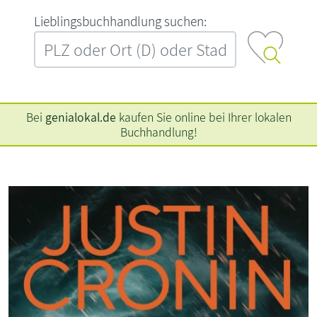
L‍i‍e‍b‍l‍i‍n‍g‍s‍b‍u‍c‍h‍h‍a‍n‍d‍l‍u‍n‍g‍ ‍s‍u‍c‍h‍e‍n‍:‍
Bei
genialokal.de
kaufen Sie online bei Ihrer lokalen
Buchhandlung!