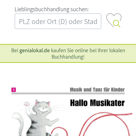
L‍i‍e‍b‍l‍i‍n‍g‍s‍b‍u‍c‍h‍h‍a‍n‍d‍l‍u‍n‍g‍ ‍s‍u‍c‍h‍e‍n‍:‍
Bei
genialokal.de
kaufen Sie online bei Ihrer lokalen
Buchhandlung!