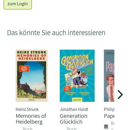
zum Login
Das könnte Sie auch interessieren
Heinz Strunk
Jonathan Haidt
Philipp Oehm
Memories of
Generation
Papenbur
Heidelberg
Glücklich
Buch
Buch
Buch