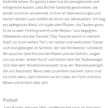
Gedichte lieben. Ihr ganzes Leben hat die preisgekrönte und
erfolgreiche Autorin Jutta Richter Gedichte geschrieben, die
besten sind hier versammelt. In ihrer an Überraschungen und
Humor reichen Lyrik streifen wir durch die Jahreszeiten: 'Ich trag
ein apfelgrünes Kleid, ich hüpfe über Pfützen, die Tauben gurrn.
Es ist so weit: Frühling wohnt unter Mützen.' Uns begegnen
Fabelwesen wie das Traumel ('Das Traumel wohnt in meinem
Kopf / es ist ein wildes Tier'), wir lachen und verdrücken Tränen
und sind geborgen im Sommer, der 'wie Himbeereis' schmeckt.
Wir lauschen dem Konzert der Raben und der Dohlen, sorgen
uns um einen 'armen Hund' und lachen über die Taubenengel.
Und über dem 'Kinderzimmerwald' ist es der 'Brennesselengel',
der uns beschützt. Wenn zwei zusammen träumen, dann sind
sie nicht allein, dann können sie ein Löwe, ein Fisch und eine
Möwe und einfach alles sein.
Portrait
Jutta Richter, geboren 1955, veröffentlichte noch als Schülerin