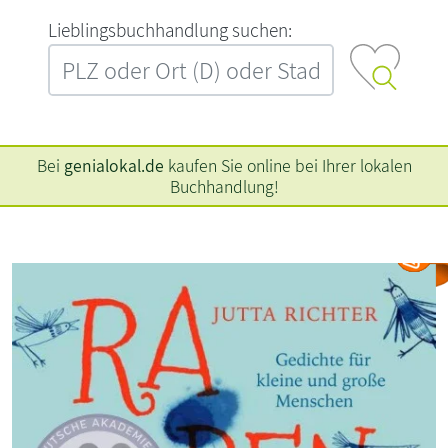
L‍i‍e‍b‍l‍i‍n‍g‍s‍b‍u‍c‍h‍h‍a‍n‍d‍l‍u‍n‍g‍ ‍s‍u‍c‍h‍e‍n‍:‍
Bei
genialokal.de
kaufen Sie online bei Ihrer lokalen
Buchhandlung!