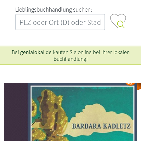
L‍i‍e‍b‍l‍i‍n‍g‍s‍b‍u‍c‍h‍h‍a‍n‍d‍l‍u‍n‍g‍ ‍s‍u‍c‍h‍e‍n‍:‍
Bei
genialokal.de
kaufen Sie online bei Ihrer lokalen
Buchhandlung!