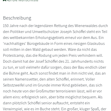
Beschreibung
150 Jahre nach der legendären Rettung des Wienerwaldes durch
den Politiker und Umweltschützer Joseph Schöffel steht ein Teil
des weltbekannten Erholungsgebiets erneut vor dem Aus. Ein
'nachhaltiges' Bürogebäude in Form eines riesigen Glaskubus
soll mitten in den Wald gebaut werden. Wäre da nicht das
Protestcamp, das die Rodung um jeden Preis verhindern will.
Doch damit hat der Josef Schöffel des 21. Jahrhunderts nichts
zu tun, er soll vielmehr dafür sorgen, dass der Bau endlich über
die Bühne geht. Auch sonst findet man in ihm nicht viel, das an
seinen Namensvetter, den alten Schöffel, erinnert. Voller
Selbstzweifel und im Grunde immer Kind geblieben, das sich
noch heute von der Großmutter terrorisieren lässt, will er vor
allem eins: erfolgreich sein, aber bitte möglichst bequem. Als
dann plötzlich Schöffel senior auftaucht, entsteht ein
Verwirrspiel, wie es im Buche steht. Ein großer, kluger Spaß, der