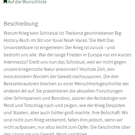
Auf die Wunschliste
Beschreibung
Warum Krieg kein Schicksal ist 'Packend geschriebenen Big-
History-Buch im Stil von Yuval Noah Harari.'Die Welt Das
Unvorstellbare ist eingetreten: Der Krieg ist zurück - und
bedroht uns alle. War der lange Frieden in Europa nur ein kurzes
Intermezzo? Ereilt uns nun das Schicksal, weil wir nicht gegen
unsere kriegerische Natur ankönnen? Höchste Zeit, den
evolutionären Wurzeln der Gewalt nachzuspüren. Die drei
Bestsellerautoren brechen zu einer Menschheitsgeschichte der
anderen Art auf. Sie präsentieren die aktuellen Forschungen
über Schimpansen und Bonobos, spüren der Archäologie von
Mord und Totschlag nach und zeigen, wie der Krieg Despoten
und Staaten, aber auch Götter groß machte. Ihre Botschaft: Wir
sind nicht zum Krieg verdammt, fallen ihm jedoch, wenn wir
nicht aufpassen, nur allzu leicht zum Opfer. Die Geschichte über
den Ursprung von Gewalt, Mord und Krieg.