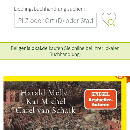
L‍i‍e‍b‍l‍i‍n‍g‍s‍b‍u‍c‍h‍h‍a‍n‍d‍l‍u‍n‍g‍ ‍s‍u‍c‍h‍e‍n‍:‍
Bei
genialokal.de
kaufen Sie online bei Ihrer lokalen
Buchhandlung!