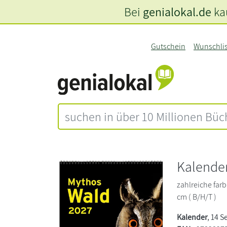
Bei
genialokal.de
kau
Gutschein
Wunschli
Kalende
zahlreiche farb
cm ( B/H/T )
Kalender
, 14 S