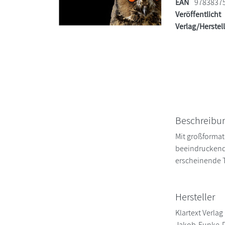
EAN
9783837
Veröffentlicht
Verlag/Herstel
Beschreibu
Mit großformat
beeindruckend
erscheinende T
Hersteller
Klartext Verlag
Jakob-Funke-P