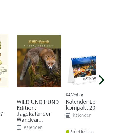
K4 Verlag
Edith Hol
Kalender Leipzig
Edith H
WILD UND HUND
kompakt 2027
der Na
Edition:
Jahr Kal
27
Jagdkalender
Kalender
Wandvar...
Kale
Kalender
Sofort lieferbar