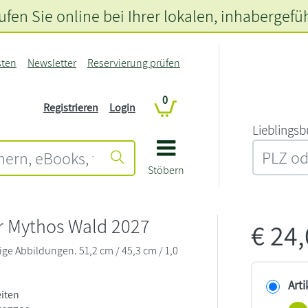
fen Sie online bei Ihrer lokalen
, inhabergefü
sten
Newsletter
Reservierung prüfen
0
Registrieren
Login
L‍i‍e‍b‍l‍i‍n‍g‍s‍b
Stöbern
r Mythos Wald 2027
€
24
ige Abbildungen. 51,2 cm / 45,3 cm / 1,0
Arti
eiten