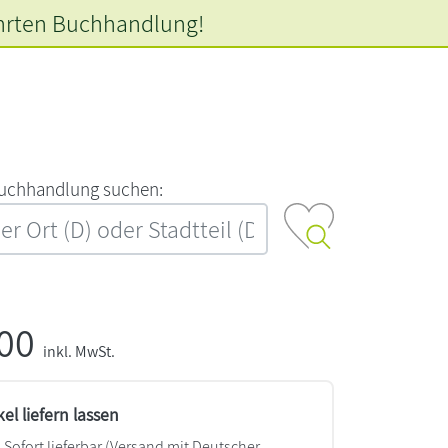
hrten
Buchhandlung!
‍u‍c‍h‍h‍a‍n‍d‍l‍u‍n‍g‍ ‍s‍u‍c‍h‍e‍n‍:‍
,00
inkl. MwSt.
kel liefern lassen
Sofort lieferbar
(Versand mit Deutscher