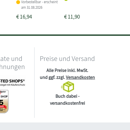
Sofort li
Vorbestellbar - erscheint
am 31.08.2026
€
16,94
€
11,90
€
12,99
kate und
Preise und Versand
chnungen
Alle Preise inkl. MwSt.
und ggf. zzgl.
Versandkosten
Buch dabei -
versandkostenfrei