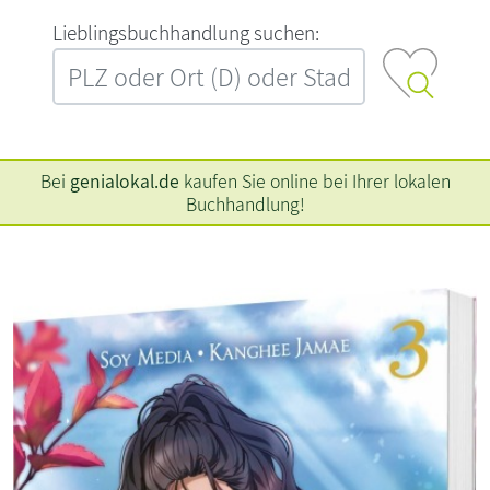
L‍i‍e‍b‍l‍i‍n‍g‍s‍b‍u‍c‍h‍h‍a‍n‍d‍l‍u‍n‍g‍ ‍s‍u‍c‍h‍e‍n‍:‍
Bei
genialokal.de
kaufen Sie online bei Ihrer lokalen
Buchhandlung!