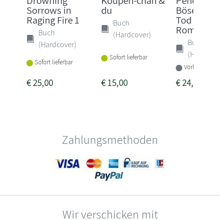
Drowning
Koupen-chan &
Penelope -
Sorrows in
du
Böse ist 
Raging Fire 1
Tod gewei
Buch
Rom...
Buch
(Hardcover)
Buch
(Hardcover)
(Hardcove
Sofort lieferbar
Sofort lieferbar
Vorbestellbar
€
25,00
€
15,00
€
24,00
Zahlungsmethoden
Wir verschicken mit