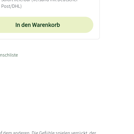
Post/DHL)
In den Warenkorb
nschliste
f dem anderen. Die Gefühle spielen verrückt, der