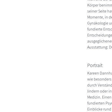
Körper benimmt
seiner Seite h
Momente, in de
Gynäkologie un
fundierte Ents
Entscheidunge
ausgeglichene
Ausstattung: Du
Portrait
Kareen Dannhau
wie besonders 
durch Verständ
lindern oder i
Medizin. Einen
fundierten Psy
Einblicke run