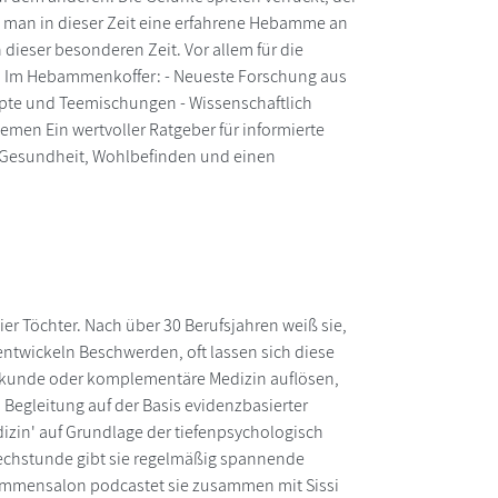
nn man in dieser Zeit eine erfahrene Hebamme an
dieser besonderen Zeit. Vor allem für die
.' Im Hebammenkoffer: - Neueste Forschung aus
epte und Teemischungen - Wissenschaftlich
emen Ein wertvoller Ratgeber für informierte
 Gesundheit, Wohlbefinden und einen
er Töchter. Nach über 30 Berufsjahren weiß sie,
entwickeln Beschwerden, oft lassen sich diese
ilkunde oder komplementäre Medizin auflösen,
Begleitung auf der Basis evidenzbasierter
dizin' auf Grundlage der tiefenpsychologisch
rechstunde gibt sie regelmäßig spannende
ammensalon podcastet sie zusammen mit Sissi