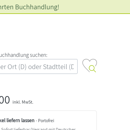
hrten
Buchhandlung!
‍u‍c‍h‍h‍a‍n‍d‍l‍u‍n‍g‍ ‍s‍u‍c‍h‍e‍n‍:‍
,00
inkl. MwSt.
kel liefern lassen
- Portofrei
Sofort lieferbar
(Versand mit Deutscher