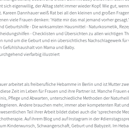
 sich eigenwillig, der Alltag steht immer wieder Kopf. Wie gut, we
at. Kareen Dannhauer weiß Rat bei all den kleinen und großen Fragen 
nen viele Frauen denken: 'Hätte mir das mal jemand vorher gesagt
d Geburtshilfe - Die wirksamsten Hausmittel - Naturkosmetik, Rez
cheidungshilfen - Checklisten und Übersichten zu allen wichtigen Th
n rund um die Geburt und ein übersichtliches Nachschlagewerk für
n Gefühlshaushalt von Mama und Baby.
rchgehend vierfarbig illustriert
er arbeitet als freiberufliche Hebamme in Berlin und ist Mutter zwei
diese Zeit im Leben für Frauen und ihre Partner ist. Manche Frauen 
nis, Pflege und Abwarten, unterschiedliche Methoden der Naturhe
ntegrieren. Andere brauchen mehr, immer aber kompetenten Rat und 
 wesentlichen Teil ihrer Arbeit bildet dabei auch die 'sprechende Me
chotherapie. Auf ihrem Blog und auf Instagram in der #dienstagssp
d um Kinderwunsch, Schwangerschaft, Geburt und Babyzeit. Im Heb