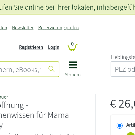
fen Sie online bei Ihrer lokalen
, inhabergefü
sten
Newsletter
Reservierung prüfen
0
Registrieren
Login
L‍i‍e‍b‍l‍i‍n‍g‍s‍b
Stöbern
auer
€
26
ffnung -
enwissen für Mama
y
Arti