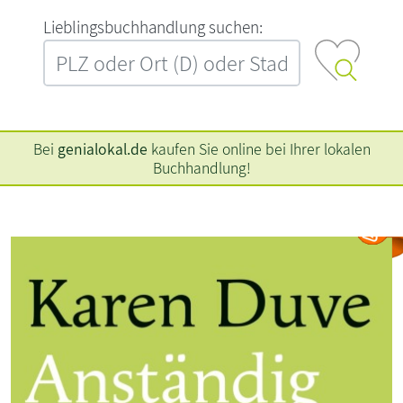
L‍i‍e‍b‍l‍i‍n‍g‍s‍b‍u‍c‍h‍h‍a‍n‍d‍l‍u‍n‍g‍ ‍s‍u‍c‍h‍e‍n‍:‍
Bei
genialokal.de
kaufen Sie online bei Ihrer lokalen
Buchhandlung!