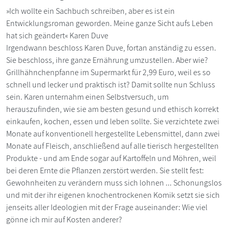
»Ich wollte ein Sachbuch schreiben, aber es ist ein
Entwicklungsroman geworden. Meine ganze Sicht aufs Leben
hat sich geändert« Karen Duve
Irgendwann beschloss Karen Duve, fortan anständig zu essen.
Sie beschloss, ihre ganze Ernährung umzustellen. Aber wie?
Grillhähnchenpfanne im Supermarkt für 2,99 Euro, weil es so
schnell und lecker und praktisch ist? Damit sollte nun Schluss
sein. Karen unternahm einen Selbstversuch, um
herauszufinden, wie sie am besten gesund und ethisch korrekt
einkaufen, kochen, essen und leben sollte. Sie verzichtete zwei
Monate auf konventionell hergestellte Lebensmittel, dann zwei
Monate auf Fleisch, anschließend auf alle tierisch hergestellten
Produkte - und am Ende sogar auf Kartoffeln und Möhren, weil
bei deren Ernte die Pflanzen zerstört werden. Sie stellt fest:
Gewohnheiten zu verändern muss sich lohnen ... Schonungslos
und mit der ihr eigenen knochentrockenen Komik setzt sie sich
jenseits aller Ideologien mit der Frage auseinander: Wie viel
gönne ich mir auf Kosten anderer?