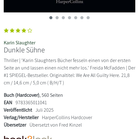
Karin Slaughter
Dunkle Sühne
Thriller | 'Karin Slaughters Bücher fesseln einen von der ersten
Seite an und lassen einen nicht mehr los.' Freida McFadden | Der
#1 SPIEGEL-Bestseller. Originaltitel: We Are All Guilty Here. 21,8
cm / 14,6 cm / 5,0 cm ( B/H/T )
Buch (Hardcover)
, 560 Seiten
EAN
9783365011041
Veröffentlicht
Juli 2025
Verlag/Hersteller
HarperCollins Hardcover
Übersetzer
Übersetzt von Fred Kinzel