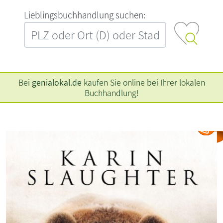
L‍i‍e‍b‍l‍i‍n‍g‍s‍b‍u‍c‍h‍h‍a‍n‍d‍l‍u‍n‍g‍ ‍s‍u‍c‍h‍e‍n‍:‍
Bei
genialokal.de
kaufen Sie online bei Ihrer lokalen
Buchhandlung!