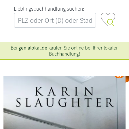
L‍i‍e‍b‍l‍i‍n‍g‍s‍b‍u‍c‍h‍h‍a‍n‍d‍l‍u‍n‍g‍ ‍s‍u‍c‍h‍e‍n‍:‍
Bei
genialokal.de
kaufen Sie online bei Ihrer lokalen
Buchhandlung!