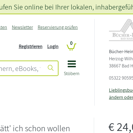
fen Sie online bei Ihrer lokalen
, inhabergefü
sten
Newsletter
Reservierung prüfen
0
Registrieren
Login
Bücher-Hei
Herzog-Wilh
38667 Bad 
Stöbern
05322 9059
Lieblingsb
ändern ode
€
24
tt' ich schon wollen