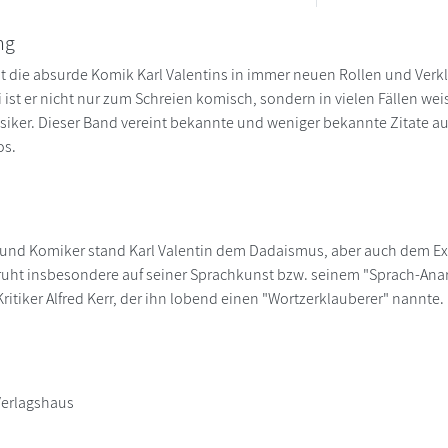
ng
t die absurde Komik Karl Valentins in immer neuen Rollen und Verkl
i ist er nicht nur zum Schreien komisch, sondern in vielen Fällen we
siker. Dieser Band vereint bekannte und weniger bekannte Zitate au
os.
t und Komiker stand Karl Valentin dem Dadaismus, aber auch dem E
uht insbesondere auf seiner Sprachkunst bzw. seinem "Sprach-Ana
ritiker Alfred Kerr, der ihn lobend einen "Wortzerklauberer" nannte.
erlagshaus