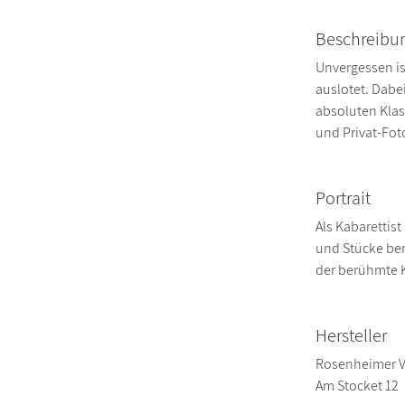
Beschreibu
Unvergessen is
auslotet. Dabe
absoluten Klas
und Privat-Fot
Portrait
Als Kabarettis
und Stücke ber
der berühmte K
Hersteller
Rosenheimer V
Am Stocket 12