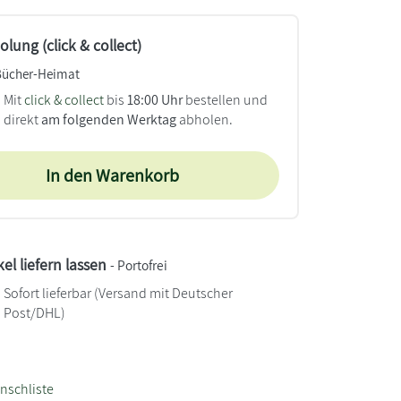
lung (click & collect)
Bücher-Heimat
Mit
click & collect
bis
18:00 Uhr
bestellen und
direkt
am folgenden Werktag
abholen.
In den Warenkorb
kel liefern lassen
- Portofrei
Sofort lieferbar
(Versand mit Deutscher
Post/DHL)
nschliste