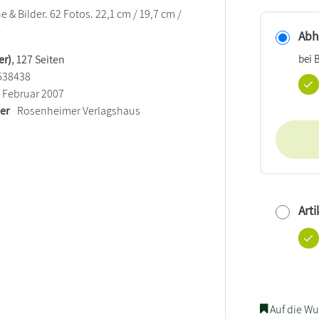
e & Bilder. 62 Fotos. 22,1 cm / 19,7 cm /
)
Abho
bei 
er)
, 127 Seiten
538438
Februar 2007
ler
Rosenheimer Verlagshaus
Arti
Auf die Wu