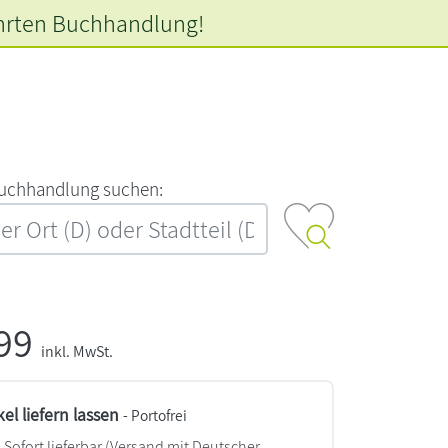
hrten
Buchhandlung!
‍u‍c‍h‍h‍a‍n‍d‍l‍u‍n‍g‍ ‍s‍u‍c‍h‍e‍n‍:‍
,99
inkl. MwSt.
kel liefern lassen
- Portofrei
Sofort lieferbar
(Versand mit Deutscher