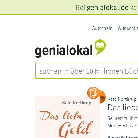
Bei
genialokal.de
kau
Gutschein
Wunschli
Kate Northrup
Das lieb
Sei nett zu ihm,
Money-A Love St
Buch (Softcove