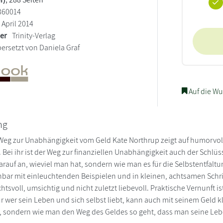
360014
April 2014
ler
Trinity-Verlag
ersetzt von Daniela Graf
Auf die Wu
ng
 Weg zur Unabhängigkeit vom Geld Kate Northrup zeigt auf humorvol
 Bei ihr ist der Weg zur finanziellen Unabhängigkeit auch der Schlüsse
rauf an, wieviel man hat, sondern wie man es für die Selbstentfaltu
ernbar mit einleuchtenden Beispielen und in kleinen, achtsamen Sc
chtsvoll, umsichtig und nicht zuletzt liebevoll. Praktische Vernunft 
ur wer sein Leben und sich selbst liebt, kann auch mit seinem Geld k
, sondern wie man den Weg des Geldes so geht, dass man seine Lebe