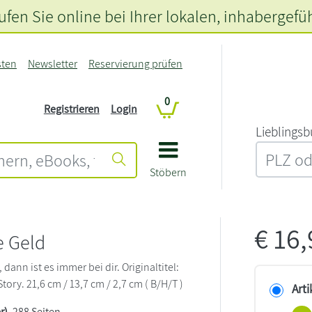
fen Sie online bei Ihrer lokalen
, inhabergefü
sten
Newsletter
Reservierung prüfen
0
Registrieren
Login
L‍i‍e‍b‍l‍i‍n‍g‍s‍b
Stöbern
€
16
e Geld
 dann ist es immer bei dir. Originaltitel:
ory. 21,6 cm / 13,7 cm / 2,7 cm ( B/H/T )
Arti
r)
, 288 Seiten