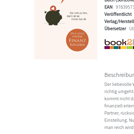
EAN
9783957
Veröffentlicht
Verlag/Herstel
Übersetzer
Üb
Beschreibu
Der liebevolle
richtig umgeht.
kommt nicht da
finanziell erl
Partner, rücksi
Einstellung. N
man reich wird