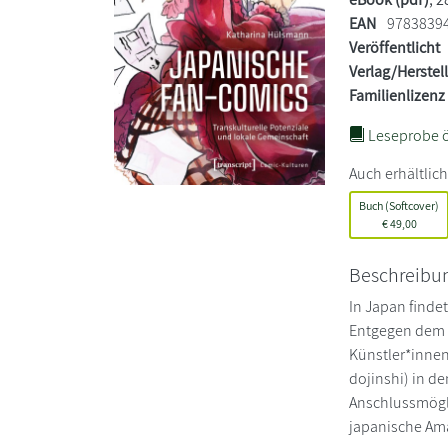
EAN
9783839
Veröffentlicht
Verlag/Herstel
Familienlizenz
Leseprobe ö
Auch erhältlich
Buch (Softcover)
€
49,00
Beschreibu
In Japan finde
Entgegen dem g
Künstler*innen
dojinshi) in de
Anschlussmögli
japanische Ama