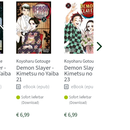
ge
Koyoharu Gotouge
Koyoharu Gotouge
Koyoharu
r -
Demon Slayer -
Demon Slayer -
Demon 
Yaiba
Kimetsu no Yaiba
Kimetsu no Yaiba
Kimets
21
23
20
)
eBook (epub)
eBook (epub)
eBoo
Sofort lieferbar
Sofort lieferbar
Sofort li
(Download)
(Download)
(Downlo
€
6,99
€
6,99
€
6,99