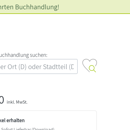
hrten
Buchhandlung!
‍u‍c‍h‍h‍a‍n‍d‍l‍u‍n‍g‍ ‍s‍u‍c‍h‍e‍n‍:‍
00
inkl. MwSt.
kel erhalten
Sofort Lieferbar (Download)