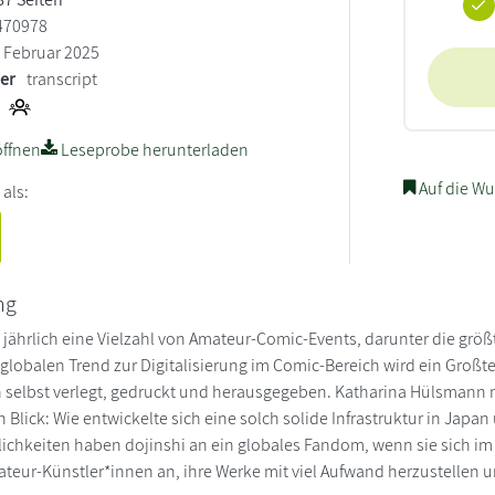
470978
Februar 2025
ler
transcript
ffnen
Leseprobe herunterladen
Auf die Wu
 als:
ng
t jährlich eine Vielzahl von Amateur-Comic-Events, darunter die größ
lobalen Trend zur Digitalisierung im Comic-Bereich wird ein Großte
 selbst verlegt, gedruckt und herausgegeben. Katharina Hülsmann 
n Blick: Wie entwickelte sich eine solch solide Infrastruktur in Japa
chkeiten haben dojinshi an ein globales Fandom, wenn sie sich im I
teur-Künstler*innen an, ihre Werke mit viel Aufwand herzustellen u