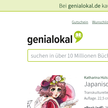
Bei
genialokal.de
kau
Gutschein
Wunschli
Katharina Hü
Japanis
Transkulturell
Auflage. 22,5 c
eBook (pdf)
, 