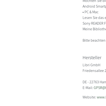
Möchten Sie di
Android Smart
• PC & Mac
Lesen Sie das 
Sony READER FO
Meine Biblioth
Bitte beachten
Hersteller
Libri GmbH
Friedensallee 
DE - 22763 Ha
E-Mail:
GPSR@li
Website:
www.l