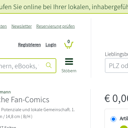
fen Sie online bei Ihrer lokalen
, inhabergefü
sten
Newsletter
Reservierung prüfen
0
Registrieren
Login
L‍i‍e‍b‍l‍i‍n‍g‍s‍b
Stöbern
lsmann
€
0,
che Fan-Comics
e Potenziale und lokale Gemeinschaft. 1.
m / 14,8 cm ( B/H )
Arti
287 Seiten