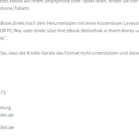
eses eBook auf Ihrem Smartphone oder Tablet lesen, finden Sie hie
phone/Tablets.
eBook direkt nach dem Herunterladen mit einer kostenlosen Lesesoft
R PC/Mac oder direkt über Ihre eBook-Bibliothek in Ihrem Konto un
ek“.
 Sie, dass die Kindle-Geräte das Format nicht unterstützen und diese
273
mburg
bri.de
ibri.de