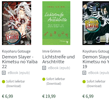
Koyoharu Gotouge
Imre Grimm
Koyoharu Gotou
Demon Slayer -
Lichtstreife und
Demon Slaye
Kimetsu no Yaiba
Arschtritte
Kimetsu no 
22
19
eBook (epub)
eBook (epub)
eBook (epub
Sofort lieferbar
Sofort lieferbar
Sofort lieferbar
(Download)
(Download)
(Download)
€
6,99
€
19,99
€
6,99