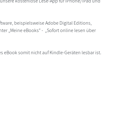
r unsere kostenlose Lese-App für iPhone/iPad und
ware, beispielsweise Adobe Digital Editions,
ter „Meine eBooks“ - „Sofort online lesen über
s eBook somit nicht auf Kindle-Geräten lesbar ist.