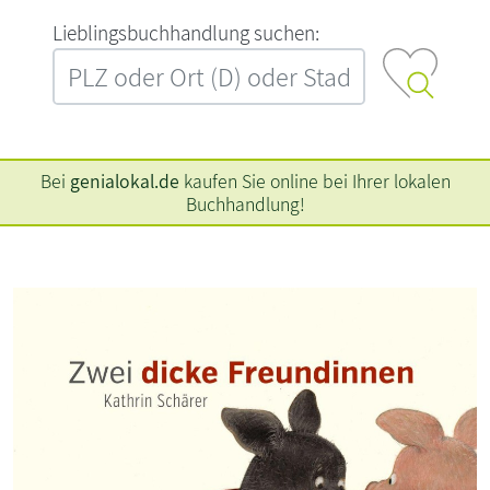
L‍i‍e‍b‍l‍i‍n‍g‍s‍b‍u‍c‍h‍h‍a‍n‍d‍l‍u‍n‍g‍ ‍s‍u‍c‍h‍e‍n‍:‍
Bei
genialokal.de
kaufen Sie online bei Ihrer lokalen
Buchhandlung!