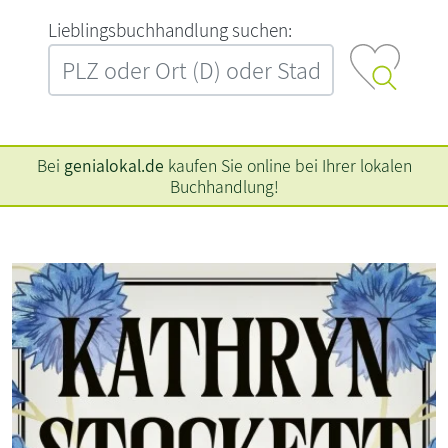
L‍i‍e‍b‍l‍i‍n‍g‍s‍b‍u‍c‍h‍h‍a‍n‍d‍l‍u‍n‍g‍ ‍s‍u‍c‍h‍e‍n‍:‍
Bei
genialokal.de
kaufen Sie online bei Ihrer lokalen
Buchhandlung!