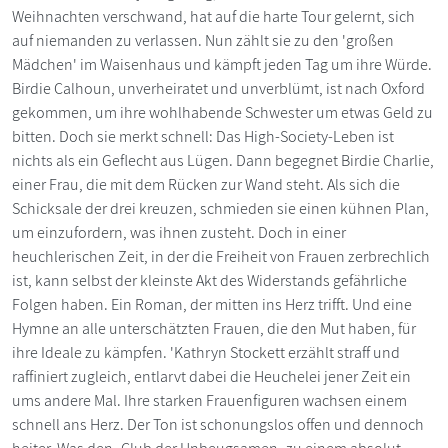
Weihnachten verschwand, hat auf die harte Tour gelernt, sich
auf niemanden zu verlassen. Nun zählt sie zu den 'großen
Mädchen' im Waisenhaus und kämpft jeden Tag um ihre Würde.
Birdie Calhoun, unverheiratet und unverblümt, ist nach Oxford
gekommen, um ihre wohlhabende Schwester um etwas Geld zu
bitten. Doch sie merkt schnell: Das High-Society-Leben ist
nichts als ein Geflecht aus Lügen. Dann begegnet Birdie Charlie,
einer Frau, die mit dem Rücken zur Wand steht. Als sich die
Schicksale der drei kreuzen, schmieden sie einen kühnen Plan,
um einzufordern, was ihnen zusteht. Doch in einer
heuchlerischen Zeit, in der die Freiheit von Frauen zerbrechlich
ist, kann selbst der kleinste Akt des Widerstands gefährliche
Folgen haben. Ein Roman, der mitten ins Herz trifft. Und eine
Hymne an alle unterschätzten Frauen, die den Mut haben, für
ihre Ideale zu kämpfen. 'Kathryn Stockett erzählt straff und
raffiniert zugleich, entlarvt dabei die Heuchelei jener Zeit ein
ums andere Mal. Ihre starken Frauenfiguren wachsen einem
schnell ans Herz. Der Ton ist schonungslos offen und dennoch