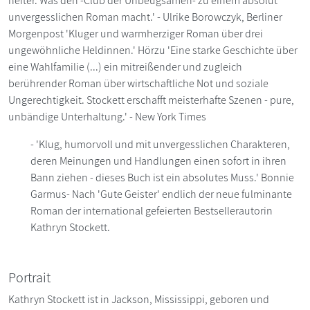
heiter. Was den -Club der Unbeugsamen- zu einem absolut
unvergesslichen Roman macht.' - Ulrike Borowczyk, Berliner
Morgenpost 'Kluger und warmherziger Roman über drei
ungewöhnliche Heldinnen.' Hörzu 'Eine starke Geschichte über
eine Wahlfamilie (...) ein mitreißender und zugleich
berührender Roman über wirtschaftliche Not und soziale
Ungerechtigkeit. Stockett erschafft meisterhafte Szenen - pure,
unbändige Unterhaltung.' - New York Times
- 'Klug, humorvoll und mit unvergesslichen Charakteren,
deren Meinungen und Handlungen einen sofort in ihren
Bann ziehen - dieses Buch ist ein absolutes Muss.' Bonnie
Garmus- Nach 'Gute Geister' endlich der neue fulminante
Roman der international gefeierten Bestsellerautorin
Kathryn Stockett.
Portrait
Kathryn Stockett ist in Jackson, Mississippi, geboren und