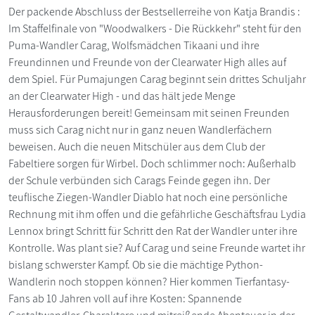
Der packende Abschluss der Bestsellerreihe von Katja Brandis :
Im Staffelfinale von "Woodwalkers - Die Rückkehr" steht für den
Puma-Wandler Carag, Wolfsmädchen Tikaani und ihre
Freundinnen und Freunde von der Clearwater High alles auf
dem Spiel. Für Pumajungen Carag beginnt sein drittes Schuljahr
an der Clearwater High - und das hält jede Menge
Herausforderungen bereit! Gemeinsam mit seinen Freunden
muss sich Carag nicht nur in ganz neuen Wandlerfächern
beweisen. Auch die neuen Mitschüler aus dem Club der
Fabeltiere sorgen für Wirbel. Doch schlimmer noch: Außerhalb
der Schule verbünden sich Carags Feinde gegen ihn. Der
teuflische Ziegen-Wandler Diablo hat noch eine persönliche
Rechnung mit ihm offen und die gefährliche Geschäftsfrau Lydia
Lennox bringt Schritt für Schritt den Rat der Wandler unter ihre
Kontrolle. Was plant sie? Auf Carag und seine Freunde wartet ihr
bislang schwerster Kampf. Ob sie die mächtige Python-
Wandlerin noch stoppen können? Hier kommen Tierfantasy-
Fans ab 10 Jahren voll auf ihre Kosten: Spannende