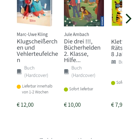
Marc-Uwe Kling
Jule Ambach
Klugscheißerch
Die drei !!!,
Klett mein
en und
Bücherhelden
Rätselbloc
Vehlerteufelche
2. Klasse,
8 Jahren B
n
Hilfe...
Buch (Sof
Buch
Buch
(Hardcover)
(Hardcover)
Sofort lieferba
Lieferbar innerhalb
Sofort lieferbar
von 1-2 Wochen
€
12,00
€
10,00
€
7,95