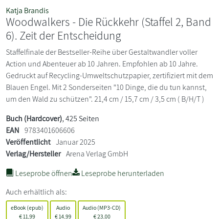
Katja Brandis
Woodwalkers - Die Rückkehr (Staffel 2, Band
6). Zeit der Entscheidung
Staffelfinale der Bestseller-Reihe über Gestaltwandler voller
Action und Abenteuer ab 10 Jahren. Empfohlen ab 10 Jahre.
Gedruckt auf Recycling-Umweltschutzpapier, zertifiziert mit dem
Blauen Engel. Mit 2 Sonderseiten "10 Dinge, die du tun kannst,
um den Wald zu schützen". 21,4 cm / 15,7 cm / 3,5 cm ( B/H/T )
Buch (Hardcover)
, 425 Seiten
EAN
9783401606606
Veröffentlicht
Januar 2025
Verlag/Hersteller
Arena Verlag GmbH
Leseprobe öffnen
Leseprobe herunterladen
Auch erhältlich als:
eBook (epub)
Audio
Audio (MP3-CD)
€
11,99
€
14,99
€
23,00