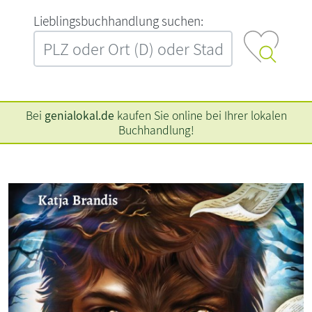
L‍i‍e‍b‍l‍i‍n‍g‍s‍b‍u‍c‍h‍h‍a‍n‍d‍l‍u‍n‍g‍ ‍s‍u‍c‍h‍e‍n‍:‍
Bei
genialokal.de
kaufen Sie online bei Ihrer lokalen
Buchhandlung!