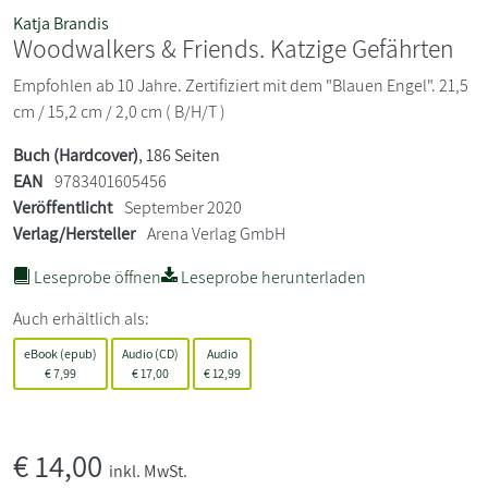
Katja Brandis
Woodwalkers & Friends. Katzige Gefährten
Empfohlen ab 10 Jahre. Zertifiziert mit dem "Blauen Engel". 21,5
cm / 15,2 cm / 2,0 cm ( B/H/T )
Buch (Hardcover)
, 186 Seiten
EAN
9783401605456
Veröffentlicht
September 2020
Verlag/Hersteller
Arena Verlag GmbH
Leseprobe öffnen
Leseprobe herunterladen
Auch erhältlich als:
eBook (epub)
Audio (CD)
Audio
€
7,99
€
17,00
€
12,99
€
14,00
inkl. MwSt.