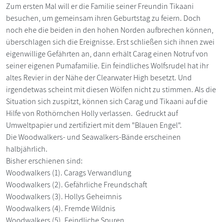
Zum ersten Mal will er die Familie seiner Freundin Tikaani
besuchen, um gemeinsam ihren Geburtstag zu feiern. Doch
noch ehe die beiden in den hohen Norden aufbrechen können,
überschlagen sich die Ereignisse. Erst schließen sich ihnen zwei
eigenwillige Gefährten an, dann erhält Carag einen Notruf von
seiner eigenen Pumafamilie. Ein feindliches Wolfsrudel hat ihr
altes Revier in der Nähe der Clearwater High besetzt. Und
irgendetwas scheint mit diesen Wölfen nicht zu stimmen. Als die
Situation sich zuspitzt, können sich Carag und Tikaani auf die
Hilfe von Rothörnchen Holly verlassen. Gedruckt auf
Umweltpapier und zertifiziert mit dem "Blauen Engel".
Die Woodwalkers- und Seawalkers-Bände erscheinen
halbjährlich.
Bisher erschienen sind:
Woodwalkers (1). Carags Verwandlung
Woodwalkers (2). Gefährliche Freundschaft
Woodwalkers (3). Hollys Geheimnis
Woodwalkers (4). Fremde Wildnis
Woodwalkers (5). Feindliche Spuren