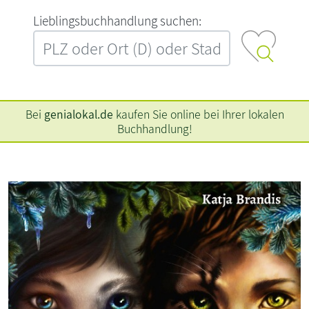
L‍i‍e‍b‍l‍i‍n‍g‍s‍b‍u‍c‍h‍h‍a‍n‍d‍l‍u‍n‍g‍ ‍s‍u‍c‍h‍e‍n‍:‍
Bei
genialokal.de
kaufen Sie online bei Ihrer lokalen
Buchhandlung!