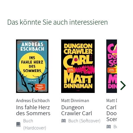
Das könnte Sie auch interessieren
Andreas Eschbach
Matt Dinniman
Matt Dinnima
Ins fahle Herz
Dungeon
Carl's
des Sommers
Crawler Carl
Doomsda
Scenario
Buch
Buch (Softcover)
Buch (Sof
(Hardcover)