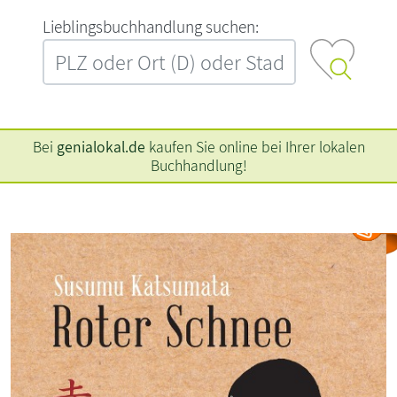
L‍i‍e‍b‍l‍i‍n‍g‍s‍b‍u‍c‍h‍h‍a‍n‍d‍l‍u‍n‍g‍ ‍s‍u‍c‍h‍e‍n‍:‍
Bei
genialokal.de
kaufen Sie online bei Ihrer lokalen
Buchhandlung!