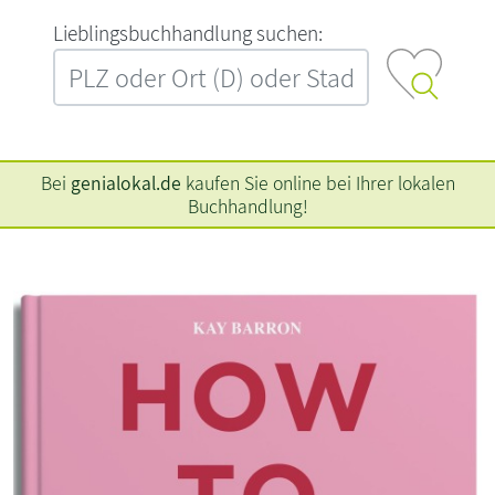
L‍i‍e‍b‍l‍i‍n‍g‍s‍b‍u‍c‍h‍h‍a‍n‍d‍l‍u‍n‍g‍ ‍s‍u‍c‍h‍e‍n‍:‍
Bei
genialokal.de
kaufen Sie online bei Ihrer lokalen
Buchhandlung!