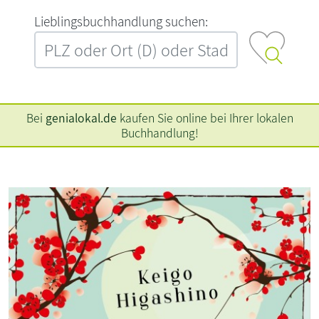
L‍i‍e‍b‍l‍i‍n‍g‍s‍b‍u‍c‍h‍h‍a‍n‍d‍l‍u‍n‍g‍ ‍s‍u‍c‍h‍e‍n‍:‍
Bei
genialokal.de
kaufen Sie online bei Ihrer lokalen
Buchhandlung!