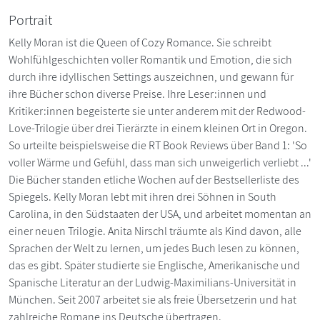
Portrait
Kelly Moran ist die Queen of Cozy Romance. Sie schreibt
Wohlfühlgeschichten voller Romantik und Emotion, die sich
durch ihre idyllischen Settings auszeichnen, und gewann für
ihre Bücher schon diverse Preise. Ihre Leser:innen und
Kritiker:innen begeisterte sie unter anderem mit der Redwood-
Love-Trilogie über drei Tierärzte in einem kleinen Ort in Oregon.
So urteilte beispielsweise die RT Book Reviews über Band 1: 'So
voller Wärme und Gefühl, dass man sich unweigerlich verliebt ...'
Die Bücher standen etliche Wochen auf der Bestsellerliste des
Spiegels. Kelly Moran lebt mit ihren drei Söhnen in South
Carolina, in den Südstaaten der USA, und arbeitet momentan an
einer neuen Trilogie. Anita Nirschl träumte als Kind davon, alle
Sprachen der Welt zu lernen, um jedes Buch lesen zu können,
das es gibt. Später studierte sie Englische, Amerikanische und
Spanische Literatur an der Ludwig-Maximilians-Universität in
München. Seit 2007 arbeitet sie als freie Übersetzerin und hat
zahlreiche Romane ins Deutsche übertragen.