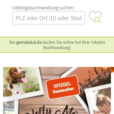
L‍i‍e‍b‍l‍i‍n‍g‍s‍b‍u‍c‍h‍h‍a‍n‍d‍l‍u‍n‍g‍ ‍s‍u‍c‍h‍e‍n‍:‍
Bei
genialokal.de
kaufen Sie online bei Ihrer lokalen
Buchhandlung!