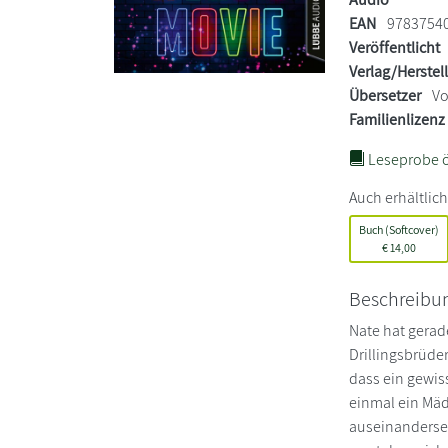
EAN
9783754
Veröffentlicht
Verlag/Herstel
Übersetzer
Vo
Familienlizenz
Leseprobe ö
Auch erhältlich
Buch (Softcover)
€
14,00
Beschreibu
Nate hat gerad
Drillingsbrüder
dass ein gewis
einmal ein Mäd
auseinanderset