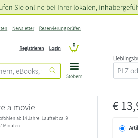
fen Sie online bei Ihrer lokalen
, inhabergefü
sten
Newsletter
Reservierung prüfen
0
Registrieren
Login
L‍i‍e‍b‍l‍i‍n‍g‍s‍b
Stöbern
€
13
re a movie
fohlen ab 14 Jahre. Laufzeit ca. 9
7 Minuten
Arti