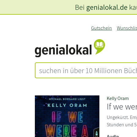
Bei
genialokal.de
kau
Gutschein
Wunschli
Kelly Oram
If we we
Ungekürzt. Emp
Stunden und 5
Audio