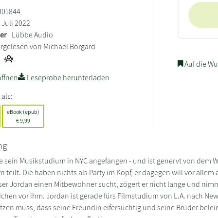
001844
Juli 2022
ler
Lübbe Audio
rgelesen von Michael Borgard
Auf die Wu
ffnen
Leseprobe herunterladen
 als:
eBook (epub)
€
9,99
ng
e sein Musikstudium in NYC angefangen - und ist genervt von dem W
n teilt. Die haben nichts als Party im Kopf, er dagegen will vor allem
ser Jordan einen Mitbewohner sucht, zögert er nicht lange und nimm
chen vor ihm. Jordan ist gerade fürs Filmstudium von L.A. nach Ne
zen muss, dass seine Freundin eifersüchtig und seine Brüder beleidig