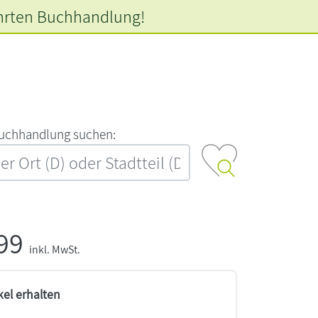
hrten
Buchhandlung!
‍u‍c‍h‍h‍a‍n‍d‍l‍u‍n‍g‍ ‍s‍u‍c‍h‍e‍n‍:‍
,99
inkl. MwSt.
kel erhalten