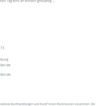
von Tag eins an einfach großartig ...
273
mburg
bri.de
ibri.de
enialokal-Buchhandlungen und Kund*innen-Rezensionen zusammen. Die