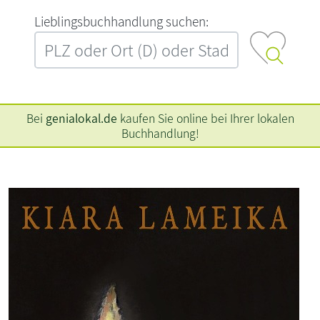
L‍i‍e‍b‍l‍i‍n‍g‍s‍b‍u‍c‍h‍h‍a‍n‍d‍l‍u‍n‍g‍ ‍s‍u‍c‍h‍e‍n‍:‍
Bei
genialokal.de
kaufen Sie online bei Ihrer lokalen
Buchhandlung!