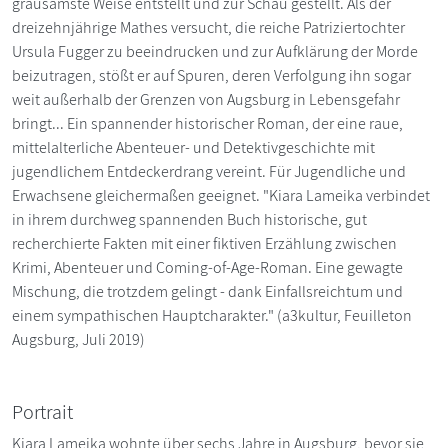
grausamste Weise entstellt und zur Schau gestellt. Als der
dreizehnjährige Mathes versucht, die reiche Patriziertochter
Ursula Fugger zu beeindrucken und zur Aufklärung der Morde
beizutragen, stößt er auf Spuren, deren Verfolgung ihn sogar
weit außerhalb der Grenzen von Augsburg in Lebensgefahr
bringt... Ein spannender historischer Roman, der eine raue,
mittelalterliche Abenteuer- und Detektivgeschichte mit
jugendlichem Entdeckerdrang vereint. Für Jugendliche und
Erwachsene gleichermaßen geeignet. "Kiara Lameika verbindet
in ihrem durchweg spannenden Buch historische, gut
recherchierte Fakten mit einer fiktiven Erzählung zwischen
Krimi, Abenteuer und Coming-of-Age-Roman. Eine gewagte
Mischung, die trotzdem gelingt - dank Einfallsreichtum und
einem sympathischen Hauptcharakter." (a3kultur, Feuilleton
Augsburg, Juli 2019)
Portrait
Kiara Lameika wohnte über sechs Jahre in Augsburg, bevor sie