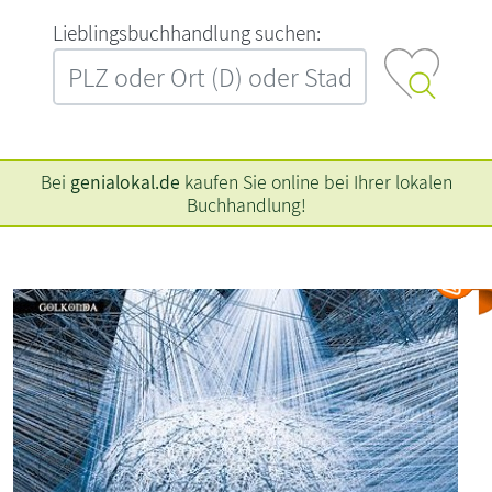
L‍i‍e‍b‍l‍i‍n‍g‍s‍b‍u‍c‍h‍h‍a‍n‍d‍l‍u‍n‍g‍ ‍s‍u‍c‍h‍e‍n‍:‍
Bei
genialokal.de
kaufen Sie online bei Ihrer lokalen
Buchhandlung!