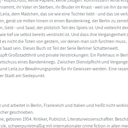
 - Kopfschuss, keine Papiere, keine Zeugen. Kommissarin Nihal Khig
chrammt, ihr Vater im Sterben, ihr Bruder im Knast - weil sie ihn da
 Leila, dem Mädchen, das sie wie eine Tochter liebt - und das sie ve
n, gerät sie mitten hinein in einen Bandenkrieg, der Berlin zu zerrei
, Geld - und Saad, der plötzlich Teil des Spiels ist. Und vielleicht de
wie tief sie selbst bereits verstrickt ist. Und dass ihre Vergangenheit
es nicht die Toten von gestern, vor denen man sich fürchten muss.
e Saad sein. Dieses Buch ist Teil der Serie Berliner Schattenwelt.
üpft Großstadtthrill und private Verstrickungen: Ein Parkhaus in Ber
rtschuss eines Bandenkriegs. Zwischen Dienstpflicht und Vergange
nd Leila zur Bewährungsprobe für ihr Gewissen werden. Eine rasant
er Stadt am Siedepunkt.
 und arbeitet in Berlin, Frankreich und Italien und heißt nicht wirk
ücher geschrieben.
 geboren 1954. Kritiker, Publizist, Literaturwissenschaftler. Beschäf
sik, schwerpunktmäßig mit internationaler crime fiction in allen me