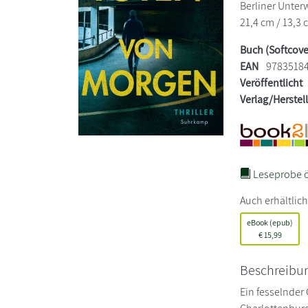
Berliner Unterw
21,4 cm / 13,3 
Buch (Softcove
EAN
9783518
Veröffentlicht
Verlag/Herstel
Leseprobe ö
Auch erhältlich
eBook (epub)
€
15,99
Beschreibu
Ein fesselnder 