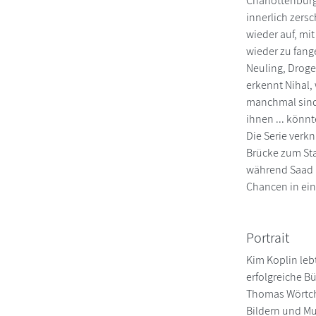
Charlottenburg
innerlich zers
wieder auf, mit
wieder zu fange
Neuling, Drogen
erkennt Nihal, 
manchmal sind 
ihnen ... könnt
Die Serie verkn
Brücke zum Sta
während Saad u
Chancen in ein
Portrait
Kim Koplin lebt
erfolgreiche B
Thomas Wörtche,
Bildern und Mu