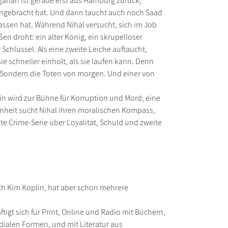
arian ist gerade erst aus Hamburg zurück,
 reingebracht hat. Und dann taucht auch noch Saad
rlassen hat. Während Nihal versucht, sich im Job
ßen droht: ein alter König, ein skrupelloser
r Schlüssel. Als eine zweite Leiche auftaucht,
 sie schneller einholt, als sie laufen kann. Denn
 Sondern die Toten von morgen. Und einer von
lin wird zur Bühne für Korruption und Mord, eine
nheit sucht Nihal ihren moralischen Kompass,
e Crime-Serie über Loyalität, Schuld und zweite
lich Kim Koplin, hat aber schon mehrere
tigt sich für Print, Online und Radio mit Büchern,
dialen Formen, und mit Literatur aus