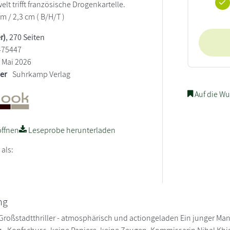
elt trifft französische Drogenkartelle.
cm / 2,3 cm ( B/H/T )
r)
, 270 Seiten
475447
Mai 2026
ler
Suhrkamp Verlag
Auf die Wu
ffnen
Leseprobe herunterladen
 als:
ng
Großstadtthriller - atmosphärisch und actiongeladen Ein junger Mann 