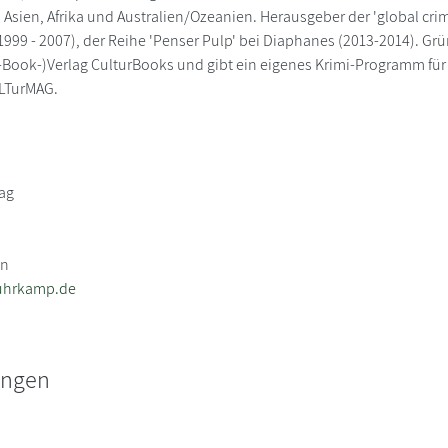
 Asien, Afrika und Australien/Ozeanien. Herausgeber der 'global cr
1999 - 2007), der Reihe 'Penser Pulp' bei Diaphanes (2013-2014). 
-Book-)Verlag CulturBooks und gibt ein eigenes Krimi-Programm fü
ULTurMAG.
ag
in
uhrkamp.de
ungen