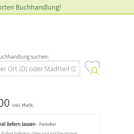
hrten
Buchhandlung!
‍u‍c‍h‍h‍a‍n‍d‍l‍u‍n‍g‍ ‍s‍u‍c‍h‍e‍n‍:‍
,00
inkl. MwSt.
kel liefern lassen
- Portofrei
Sofort lieferbar
(Versand mit Deutscher