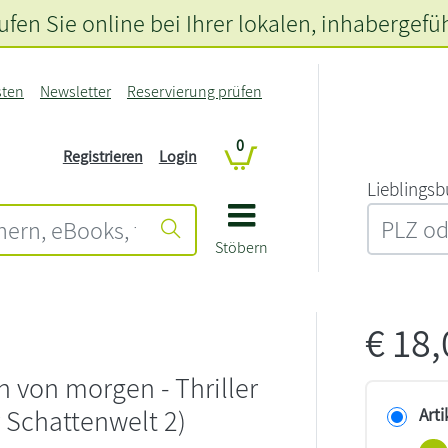
fen Sie online bei Ihrer lokalen
, inhabergefü
sten
Newsletter
Reservierung prüfen
0
Registrieren
Login
L‍i‍e‍b‍l‍i‍n‍g‍s‍b
Stöbern
€
18
n von morgen - Thriller
r Schattenwelt 2)
Arti