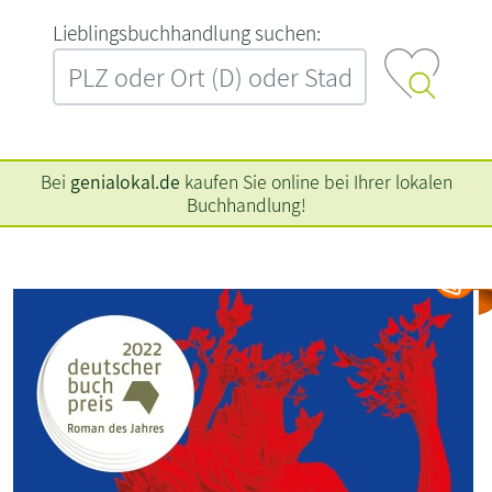
L‍i‍e‍b‍l‍i‍n‍g‍s‍b‍u‍c‍h‍h‍a‍n‍d‍l‍u‍n‍g‍ ‍s‍u‍c‍h‍e‍n‍:‍
Bei
genialokal.de
kaufen Sie online bei Ihrer lokalen
Buchhandlung!