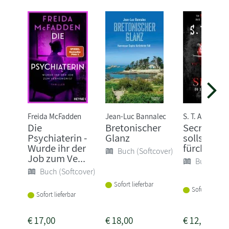
Freida McFadden
Jean-Luc Bannalec
S. T. Abby
Die
Bretonischer
Secret - D
Psychiaterin -
Glanz
sollst mic
Wurde ihr der
fürchten
Buch (Softcover)
Job zum Ve...
Buch (Sof
Buch (Softcover)
Sofort lieferbar
Sofort lieferba
Sofort lieferbar
€
17,00
€
18,00
€
12,00