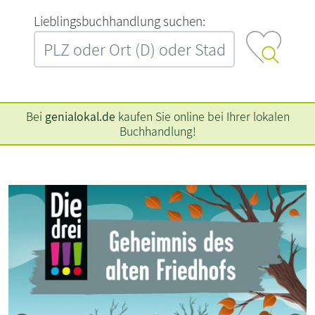
L‍i‍e‍b‍l‍i‍n‍g‍s‍b‍u‍c‍h‍h‍a‍n‍d‍l‍u‍n‍g‍ ‍s‍u‍c‍h‍e‍n‍:‍
Bei
genialokal.de
kaufen Sie online bei Ihrer lokalen
Buchhandlung!