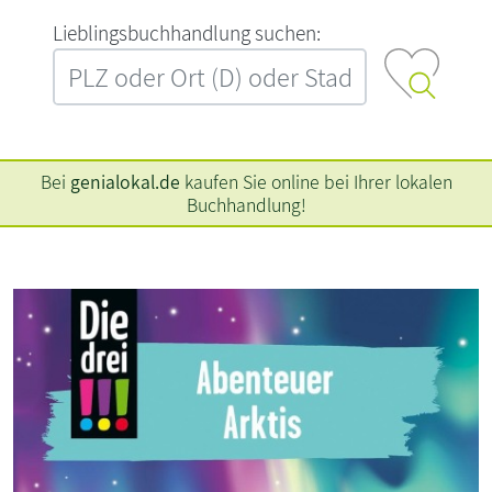
L‍i‍e‍b‍l‍i‍n‍g‍s‍b‍u‍c‍h‍h‍a‍n‍d‍l‍u‍n‍g‍ ‍s‍u‍c‍h‍e‍n‍:‍
Bei
genialokal.de
kaufen Sie online bei Ihrer lokalen
Buchhandlung!