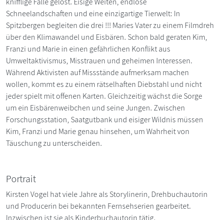
knifflige Fälle gelöst. Eisige Weiten, endlose
Schneelandschaften und eine einzigartige Tierwelt: In
Spitzbergen begleiten die drei !!! Maries Vater zu einem Filmdreh
über den Klimawandel und Eisbären. Schon bald geraten Kim,
Franzi und Marie in einen gefährlichen Konflikt aus
Umweltaktivismus, Misstrauen und geheimen Interessen.
Während Aktivisten auf Missstände aufmerksam machen
wollen, kommt es zu einem rätselhaften Diebstahl und nicht
jeder spielt mit offenen Karten. Gleichzeitig wächst die Sorge
um ein Eisbärenweibchen und seine Jungen. Zwischen
Forschungsstation, Saatgutbank und eisiger Wildnis müssen
Kim, Franzi und Marie genau hinsehen, um Wahrheit von
Täuschung zu unterscheiden.
Portrait
Kirsten Vogel hat viele Jahre als Storylinerin, Drehbuchautorin
und Producerin bei bekannten Fernsehserien gearbeitet.
Inzwischen ist sie als Kinderbuchautorin tätig.