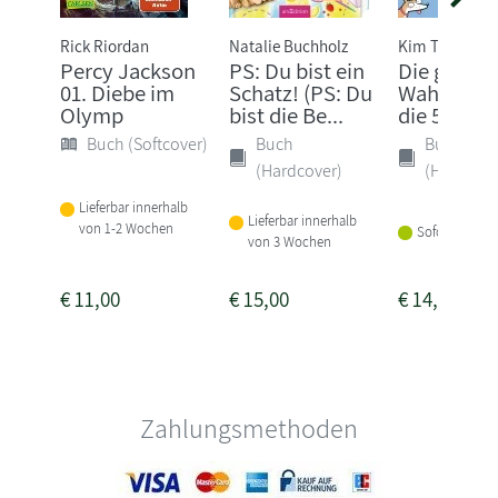
Rick Riordan
Natalie Buchholz
Kim Tomsic
Percy Jackson
PS: Du bist ein
Die ganze
01. Diebe im
Schatz! (PS: Du
Wahrheit 
Olymp
bist die Be...
die 5. Klas
Buch (Softcover)
Buch
Buch
(Hardcover)
(Hardcove
Lieferbar innerhalb
Lieferbar innerhalb
von 1-2 Wochen
Sofort lieferba
von 3 Wochen
€
11,00
€
15,00
€
14,00
Zahlungsmethoden