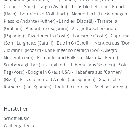
Canarios (Sanz) - Largo (Vivaldi) - Jesus bleibet meine Freude
(Bach) - Bourrée in e-Moll (Bach) - Menuett in E (Falckenhagen) -
Klassik: Andante (Küffner) - Ländler (Diabelli) - Tarantella
(Giuliani) - Andantino (Paganini) - Allegretto Scherzando
(Paganini) - Divertimento (Coste) - Barcarole (Coste) - Capriccio
(Sor) - Larghetto (Carulli) - Duo in G (Carulli) - Menuett aus "Don
Giovanni" (Mozart) - Das klinget so herrlich (Sor) - Allegro
Moderato (Sor) - Romantik und Folklore: Mazurka (Ferrer) -
Scarborough Fair (aus England) - Taberna (aus Spanien) - Sofa
Rag (Voss) - Boogie in G (aus USA) - Habañera aus "Carmen"
(Bizet) - El Testamento d'Amelia (aus Spanien) - Spanische
Romanze (aus Spanien) - Preludio (Tárrega) - Adelita (Tárrega)
Hersteller
Schott Music
Weihergarten 5