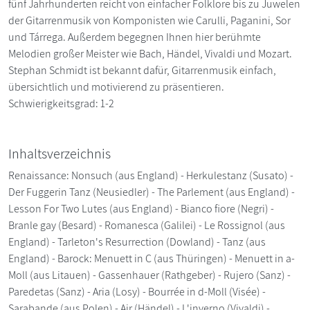
fünf Jahrhunderten reicht von einfacher Folklore bis zu Juwelen
der Gitarrenmusik von Komponisten wie Carulli, Paganini, Sor
und Tárrega. Außerdem begegnen Ihnen hier berühmte
Melodien großer Meister wie Bach, Händel, Vivaldi und Mozart.
Stephan Schmidt ist bekannt dafür, Gitarrenmusik einfach,
übersichtlich und motivierend zu präsentieren.
Schwierigkeitsgrad: 1-2
Inhaltsverzeichnis
Renaissance: Nonsuch (aus England) - Herkulestanz (Susato) -
Der Fuggerin Tanz (Neusiedler) - The Parlement (aus England) -
Lesson For Two Lutes (aus England) - Bianco fiore (Negri) -
Branle gay (Besard) - Romanesca (Galilei) - Le Rossignol (aus
England) - Tarleton's Resurrection (Dowland) - Tanz (aus
England) - Barock: Menuett in C (aus Thüringen) - Menuett in a-
Moll (aus Litauen) - Gassenhauer (Rathgeber) - Rujero (Sanz) -
Paredetas (Sanz) - Aria (Losy) - Bourrée in d-Moll (Visée) -
Sarabande (aus Polen) - Air (Händel) - L'inverno (Vivaldi) -