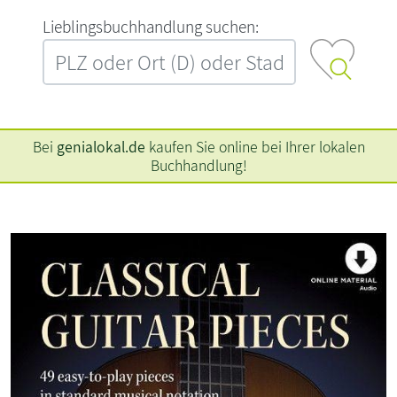
L‍i‍e‍b‍l‍i‍n‍g‍s‍b‍u‍c‍h‍h‍a‍n‍d‍l‍u‍n‍g‍ ‍s‍u‍c‍h‍e‍n‍:‍
Bei
genialokal.de
kaufen Sie online bei Ihrer lokalen
Buchhandlung!