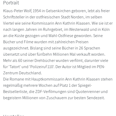
Portrait
Klaus-Peter Wolf, 1954 in Gelsenkirchen geboren, lebt als freier
Schriftsteller in der ostfriesischen Stadt Norden, im selben
Viertel wie seine Kommissarin Ann Kathrin Klaasen. Wie sie ist er
nach langen Jahren im Ruhrgebiet, im Westerwald und in Köln
an die Küste gezogen und Wahl-Ostfriese geworden. Seine
Bücher und Filme wurden mit zahlreichen Preisen
ausgezeichnet. Bislang sind seine Bücher in 26 Sprachen
übersetzt und über fünfzehn Millionen Mal verkauft worden.
Mehr als 60 seiner Drehbücher wurden verfilmt, darunter viele
für 'Tatort' und 'Polizeiruf 110'. Der Autor ist Mitglied im PEN-
Zentrum Deutschland.
Die Romane mit Hauptkommissarin Ann Kathrin Klaasen stehen
regelmäßig mehrere Wochen auf Platz 1 der Spiegel-
Bestsellerliste, die ZDF-Verfilmungen sind Quotenrenner und
begeistern Millionen von Zuschauern zur besten Sendezeit.