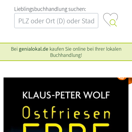
L‍i‍e‍b‍l‍i‍n‍g‍s‍b‍u‍c‍h‍h‍a‍n‍d‍l‍u‍n‍g‍ ‍s‍u‍c‍h‍e‍n‍:‍
Bei
genialokal.de
kaufen Sie online bei Ihrer lokalen
Buchhandlung!