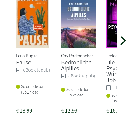
Lena Kupke
Cay Rademacher
Freida McFad
Pause
Bedrohliche
Die
Alpilles
Psychiater
eBook (epub)
Wurde ihr 
eBook (epub)
Job zum Ve
Sofort lieferbar
eBook (e
Sofort lieferbar
(Download)
(Download)
Sofort lieferba
(Download)
€
18,99
€
12,99
€
16,99