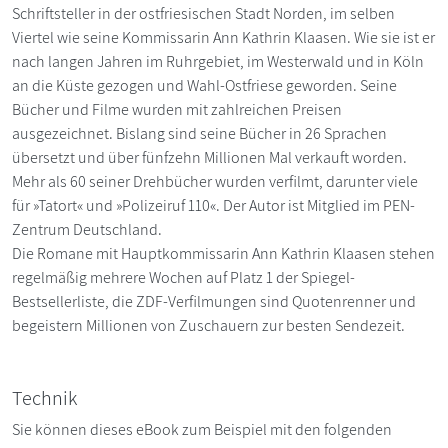
Schriftsteller in der ostfriesischen Stadt Norden, im selben
Viertel wie seine Kommissarin Ann Kathrin Klaasen. Wie sie ist er
nach langen Jahren im Ruhrgebiet, im Westerwald und in Köln
an die Küste gezogen und Wahl-Ostfriese geworden. Seine
Bücher und Filme wurden mit zahlreichen Preisen
ausgezeichnet. Bislang sind seine Bücher in 26 Sprachen
übersetzt und über fünfzehn Millionen Mal verkauft worden.
Mehr als 60 seiner Drehbücher wurden verfilmt, darunter viele
für »Tatort« und »Polizeiruf 110«. Der Autor ist Mitglied im PEN-
Zentrum Deutschland.
Die Romane mit Hauptkommissarin Ann Kathrin Klaasen stehen
regelmäßig mehrere Wochen auf Platz 1 der Spiegel-
Bestsellerliste, die ZDF-Verfilmungen sind Quotenrenner und
begeistern Millionen von Zuschauern zur besten Sendezeit.
Technik
Sie können dieses eBook zum Beispiel mit den folgenden