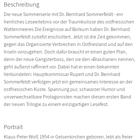
Beschreibung
Die neue Sommerserie mit Dr. Bernhard Sommerfeldt - ein
herrliches Leseerlebnis vor der Traumkulisse des ostfriesischen
Wattenmeeres Die Ereignisse auf Borkum haben Dr. Bernhard
Sommerfeldt zutiefst erschüttert. Jetzt ist die Zeit gekommen,
gegen das Organisierte Verbrechen in Ostfriesland und auf den
Inseln vorzugehen. Doch dafür braucht er einen guten Plan,
denn der neue Gangsterboss, den sie den »Brasilianer« nennen,
geht äußerst raffiniert vor. Dabei hat er einen bekannten
Verbündeten: Hauptkommissar Rupert und Dr. Bernhard
Sommerfeldt verfolgen jetzt ein gemeinsames Interesse an der
ostfriesischen Küste. Spannung pur, schwarzer Humor und
unverwechselbare Protagonisten machen diesen ersten Band
der neuen Trilogie zu einem einzigartigen Lesefest.
Portrait
Klaus-Peter Wolf, 1954 in Gelsenkirchen geboren, lebt als freier