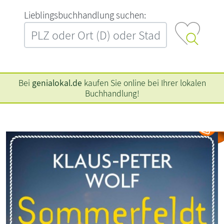
L‍i‍e‍b‍l‍i‍n‍g‍s‍b‍u‍c‍h‍h‍a‍n‍d‍l‍u‍n‍g‍ ‍s‍u‍c‍h‍e‍n‍:‍
Bei
genialokal.de
kaufen Sie online bei Ihrer lokalen
Buchhandlung!