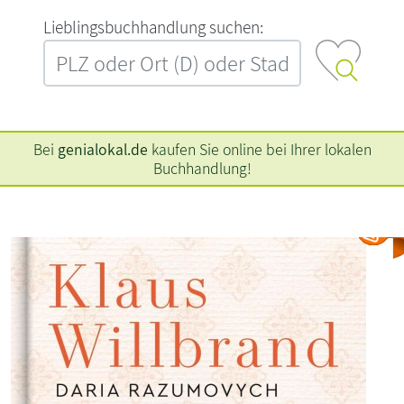
L‍i‍e‍b‍l‍i‍n‍g‍s‍b‍u‍c‍h‍h‍a‍n‍d‍l‍u‍n‍g‍ ‍s‍u‍c‍h‍e‍n‍:‍
Bei
genialokal.de
kaufen Sie online bei Ihrer lokalen
Buchhandlung!